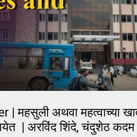
 महसुली अथवा महत्वाच्या खात
ेत | अरविंद शिंदे, चंदुशेठ कदम 