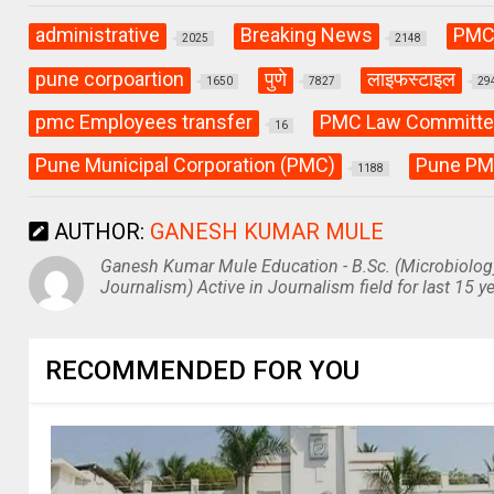
administrative
Breaking News
PM
2025
2148
pune corpoartion
पुणे
लाइफस्टाइल
1650
7827
29
pmc Employees transfer
PMC Law Committ
16
Pune Municipal Corporation (PMC)
Pune PM
1188
AUTHOR:
GANESH KUMAR MULE
Ganesh Kumar Mule Education - B.Sc. (Microbiolog
Journalism) Active in Journalism field for last 15 ye
RECOMMENDED FOR YOU