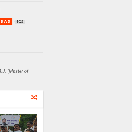
 news
4029
.J. (Master of