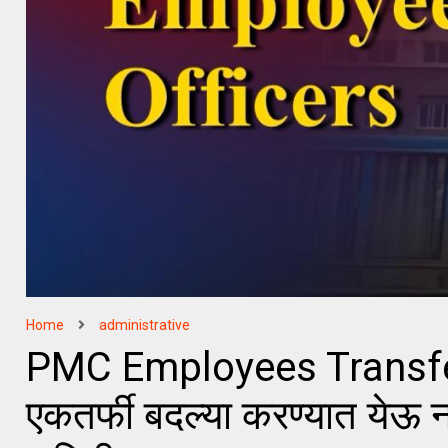
Home
administrative
PMC Employees Transfer |
एकतर्फी बदल्या करण्यात येऊ नय