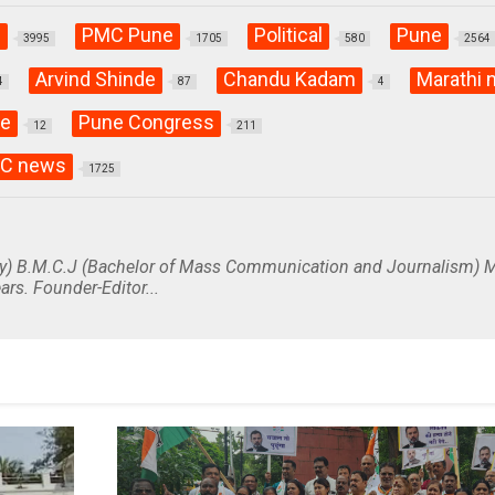
C
PMC Pune
Political
Pune
3995
1705
580
2564
Arvind Shinde
Chandu Kadam
Marathi
4
87
4
ee
Pune Congress
12
211
C news
1725
y) B.M.C.J (Bachelor of Mass Communication and Journalism) M
ars. Founder-Editor...