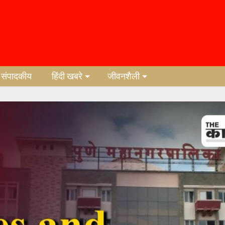
संपादकीय
हिंदी खबरे
जीवनशैली