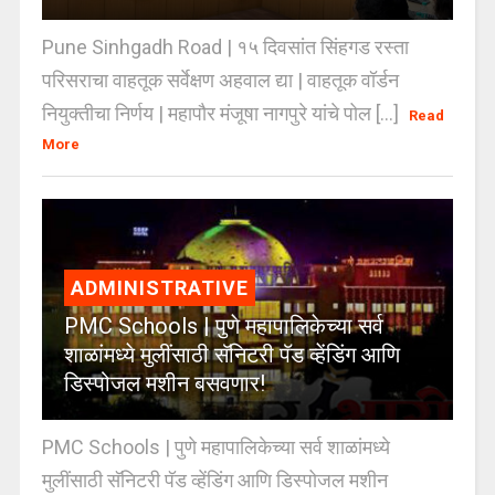
Pune Sinhgadh Road | १५ दिवसांत सिंहगड रस्ता
परिसराचा वाहतूक सर्वेक्षण अहवाल द्या | वाहतूक वॉर्डन
नियुक्तीचा निर्णय | महापौर मंजूषा नागपुरे यांचे पोल [...]
Read
More
ADMINISTRATIVE
PMC Schools | पुणे महापालिकेच्या सर्व
शाळांमध्ये मुलींसाठी सॅनिटरी पॅड व्हेंडिंग आणि
डिस्पोजल मशीन बसवणार!
PMC Schools | पुणे महापालिकेच्या सर्व शाळांमध्ये
मुलींसाठी सॅनिटरी पॅड व्हेंडिंग आणि डिस्पोजल मशीन