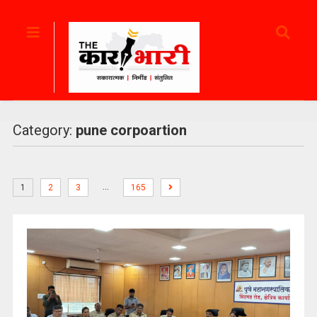
Category:
pune corpoartion
…
1
2
3
165