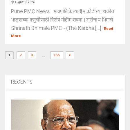
August 3, 2026
Pune PMC News | महापालिकेच्या ₹३५ कोटींच्या थकीत
भाड्याच्या वसुलीसाठी विशेष मोहीम राबवा | श्रीनाथ भिमाले
Shrinath Bhimale PMC - (The Karbha [...]
Read
More
…
1
2
3
165
RECENTS