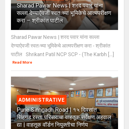
Sharad Pawar News | शरद पवार यांना
सल्ला देण्याऐवजी स्वतःच्या भूमिकेचे आत्मपरीक्षण
करा – श्रीकांत पाटील
Sharad Pawar News | शरद पवार यांना सल्ला
देण्याऐवजी स्वतःच्या भूमिकेचे आत्मपरीक्षण करा - श्रीकांत
पाटील Shrikant Patil NCP SCP - (The Karbh [...]
Read More
ADMINISTRATIVE
Pune Sinhgadh Road | १५ दिवसांत
सिंहगड रस्ता परिसराचा वाहतूक सर्वेक्षण अहवाल
द्या | वाहतूक वॉर्डन नियुक्तीचा निर्णय