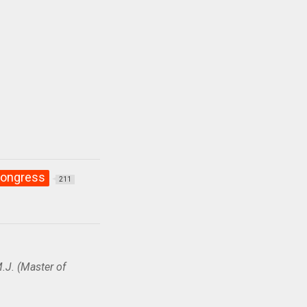
ongress
211
.J. (Master of