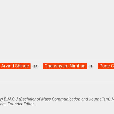
Arvind Shinde
Ghanshyam Nimhan
Pune C
87
4
y) B.M.C.J (Bachelor of Mass Communication and Journalism) M
ars. Founder-Editor...