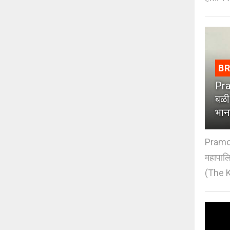
B
Pra
बळी
भान
Pramod
महापाल
(The K