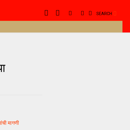
SEARCH
या
ांची मागणी