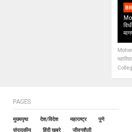
B
Moh
विधी
माग
Mohan J
महाविद्
Colleg
PAGES
मुख्यपृष्ठ
देश/विदेश
महाराष्ट्र
पुणे
संपादकीय
हिंदी खबरे
जीवनशैली