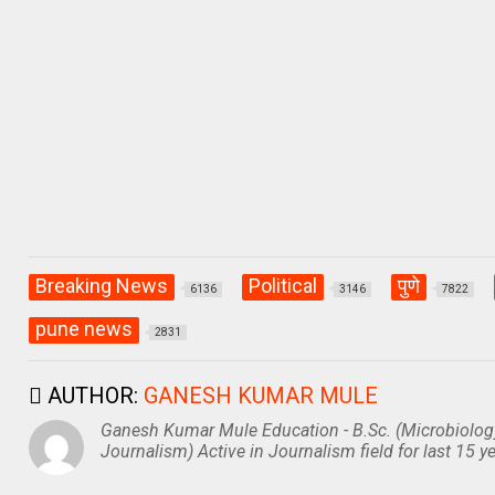
A
o
a
p
o
m
p
k
Breaking News
Political
पुणे
6136
3146
7822
pune news
2831
AUTHOR:
GANESH KUMAR MULE
Ganesh Kumar Mule Education - B.Sc. (Microbiolog
Journalism) Active in Journalism field for last 15 ye