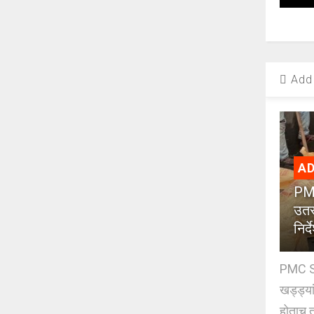
Add 
AD
PMC
उतर
निर्द
PMC St
खड्ड्या
होताच त