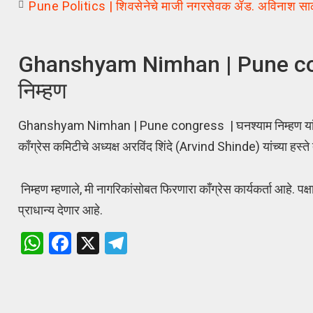
Pune Politics | शिवसेनेचे माजी नगरसेवक ॲड. अविनाश साळवे य
Ghanshyam Nimhan | Pune congres
निम्हण
Ghanshyam Nimhan | Pune congress | घनश्याम निम्हण यांची पुण
काँग्रेस कमिटीचे अध्यक्ष अरविंद शिंदे (Arvind Shinde) यांच्या हस्ते त
निम्हण म्हणाले, मी नागरिकांसोबत फिरणारा काँग्रेस कार्यकर्ता आहे. 
प्राधान्य देणार आहे.
W
F
X
T
h
a
el
at
ce
e
s
b
gr