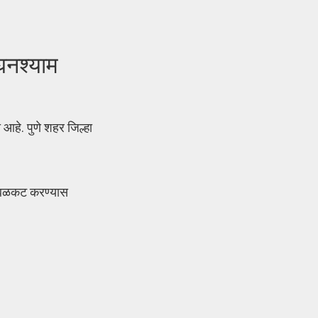
घनश्याम
हे. पुणे शहर जिल्हा
्ष बळकट करण्यास