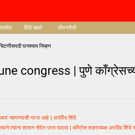
पादकीय
हिंदी खबरे
जीवनशैली
congress | पुणे काँग्रेसच्
म्हणण्याची गरज आहे | अरविंद शिंदे
 त्यांना शासन सेवेत परत पाठवा | कॉंग्रेस शहराध्यक्ष अरविंद शिंदे य