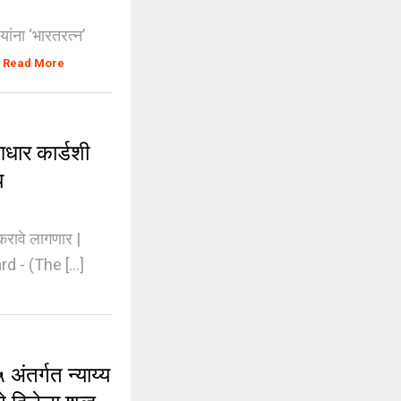
यांना ‘भारतरत्न’
Read More
ार कार्डशी
य
रावे लागणार |
 - (The [...]
अंतर्गत न्याय्य