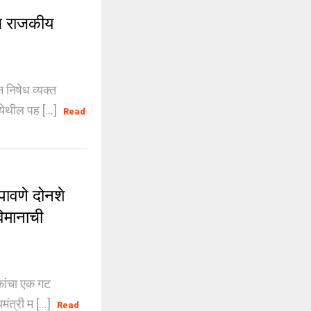
च राजकीय
 निषेध व्यक्त
थील पह [...]
Read
ावणे दोनशे
िमानाची
कांचा एक गट
ंत्री म [...]
Read