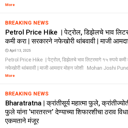
More
BREAKING NEWS
Petrol Price Hike | पेट्रोल, डिझेलचे भाव लिटरम
कमी करा | सरकारने नफेखोरी थांबवावी | माजी आमद
April 13, 2025
Petrol Price Hike | पेट्रोल, डिझेलचे भाव लिटरमागे १५ रुपये कमी
नफेखोरी थांबवावी | माजी आमदार मोहन जोशी Mohan Joshi Pune -
More
BREAKING NEWS
Bharatratna | क्रांतीसूर्य महात्मा फुले, क्रांतीज्यो
फुले यांना ‘भारतरत्न’ देण्याच्या शिफारशीचा ठराव वि
एकमताने मंजूर