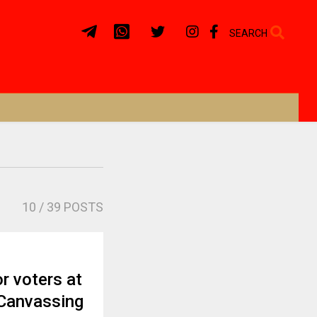
SEARCH
10
/ 39 POSTS
or voters at
 Canvassing