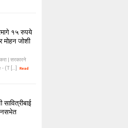
ागे १५ रुपये
ार मोहन जोशी
 करा | सरकारने
 (T [...]
Read
ती सावित्रीबाई
धानसभेत