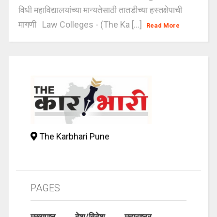
विधी महाविद्यालयांच्या मान्यतेसाठी तातडीच्या हस्तक्षेपाची
मागणी Law Colleges - (The Ka [...]
Read More
The Karbhari Pune
PAGES
मुख्यपृष्ठ
देश/विदेश
महाराष्ट्र