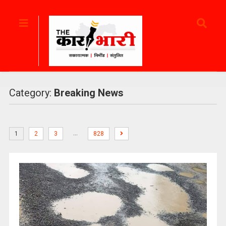
Category:
Breaking News
…
1
2
3
828