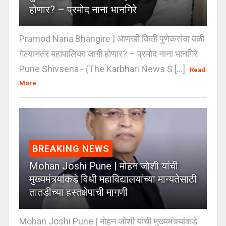
होणार? – प्रमोद नाना भानगिरे
Pramod Nana Bhangire | आणखी किती पुणेकरांचा बळी
गेल्यानंतर महापालिका जागी होणार? – प्रमोद नाना भानगिरे
Pune Shivsena - (The Karbhari News S [...]
Read
More
BREAKING NEWS
Mohan Joshi Pune | मोहन जोशी यांची
मुख्यमंत्र्यांकडे विधी महाविद्यालयांच्या मान्यतेसाठी
तातडीच्या हस्तक्षेपाची मागणी
Mohan Joshi Pune | मोहन जोशी यांची मुख्यमंत्र्यांकडे