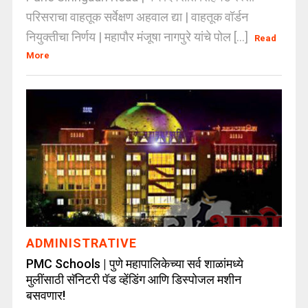
परिसराचा वाहतूक सर्वेक्षण अहवाल द्या | वाहतूक वॉर्डन
नियुक्तीचा निर्णय | महापौर मंजूषा नागपुरे यांचे पोल [...]
Read
More
ADMINISTRATIVE
PMC Schools | पुणे महापालिकेच्या सर्व शाळांमध्ये
मुलींसाठी सॅनिटरी पॅड व्हेंडिंग आणि डिस्पोजल मशीन
बसवणार!