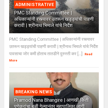
ADMINISTRATIVE
PMC Standing Committee |
अधिकाऱ्यांनी रस्त्यावर उतरून खड्ड्यांची पाहणी
करावी | श्रीनाथ भिमाले यांचे निर्देश
PMC Standing Committee | अधिकाऱ्यांनी रस्त्यावर
उतरून खड्ड्यांची पाहणी करावी | श्रीनाथ भिमाले यांचे निर्देश
पावसाचा जोर कमी होताच तातडीने दुरुस्ती कर [...]
Read
More
BREAKING NEWS
Pramod Nana Bhangire | आणखी किती
पुणेकरांचा बळी गेल्यानंतर महापालिका जागी