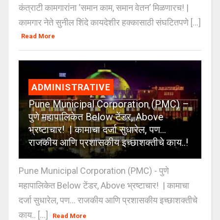
कंत्राटी कामगारांना ‘समान काम, समान वेतन’ मिळणारच! |
कामगार नेते सुनील शिंदे कायदेशीर हक्कासाठी संघटितपणे [...]
Read More
ADMINISTRATIVE
Pune Municipal Corporation (PMC) –
पुणे महापालिकेत Below टेंडर, Above
भ्रष्टाचार! | कामाचा दर्जा सुधारेल, पण…
राजकीय आणि प्रशासकीय इच्छाशक्तीचे काय..!
Pune Municipal Corporation (PMC) - पुणे
महापालिकेत Below टेंडर, Above भ्रष्टाचार! | कामाचा
दर्जा सुधारेल, पण… राजकीय आणि प्रशासकीय इच्छाशक्तीचे
काय.. [...]
Read More