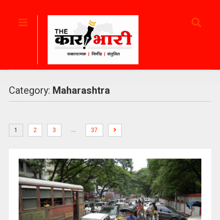
Category:
Maharashtra
…
1
2
3
37