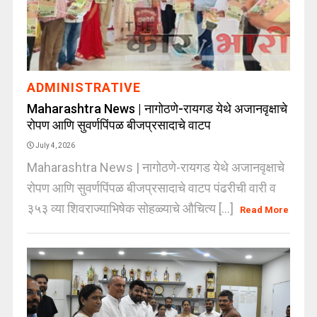
ADMINISTRATIVE
Maharashtra News | नागोठणे-रायगड येथे अजानवृक्षाचे
रोपण आणि सुवर्णपिंपळ बीजप्रसादाचे वाटप
July 4, 2026
Maharashtra News | नागोठणे-रायगड येथे अजानवृक्षाचे
रोपण आणि सुवर्णपिंपळ बीजप्रसादाचे वाटप पंढरीची वारी व
३५३ व्या शिवराज्याभिषेक सोहळ्याचे औचित्य [...]
Read More