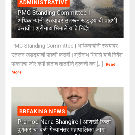
ADMINISTRATIVE
PMC Standing Committee |
अधिकाऱ्यांनी रस्त्यावर उतरून खड्ड्यांची पाहणी
करावी | श्रीनाथ भिमाले यांचे निर्देश
PMC Standing Committee | अधिकाऱ्यांनी रस्त्यावर
उतरून खड्ड्यांची पाहणी करावी | श्रीनाथ भिमाले यांचे निर्देश
पावसाचा जोर कमी होताच तातडीने दुरुस्ती कर [...]
Read
More
BREAKING NEWS
Pramod Nana Bhangire | आणखी किती
पुणेकरांचा बळी गेल्यानंतर महापालिका जागी