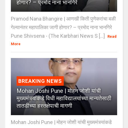
होणार? – प्रमोद नाना भानगिरे
Pramod Nana Bhangire | आणखी किती पुणेकरांचा बळी
गेल्यानंतर महापालिका जागी होणार? – प्रमोद नाना भानगिरे
Pune Shivsena - (The Karbhari News S [...]
Read
More
BREAKING NEWS
Mohan Joshi Pune | मोहन जोशी यांची
मुख्यमंत्र्यांकडे विधी महाविद्यालयांच्या मान्यतेसाठी
तातडीच्या हस्तक्षेपाची मागणी
Mohan Joshi Pune | मोहन जोशी यांची मुख्यमंत्र्यांकडे