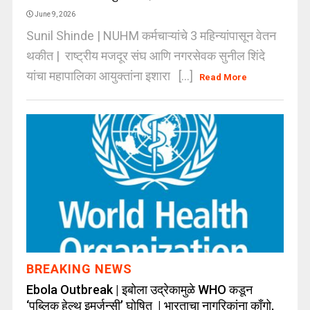
June 9, 2026
Sunil Shinde | NUHM कर्मचाऱ्यांचे 3 महिन्यांपासून वेतन
थकीत | राष्ट्रीय मजदूर संघ आणि नगरसेवक सुनील शिंदे
यांचा महापालिका आयुक्तांना इशारा [...]
Read More
BREAKING NEWS
Ebola Outbreak | इबोला उद्रेकामुळे WHO कडून
‘पब्लिक हेल्थ इमर्जन्सी’ घोषित | भारताचा नागरिकांना काँगो,