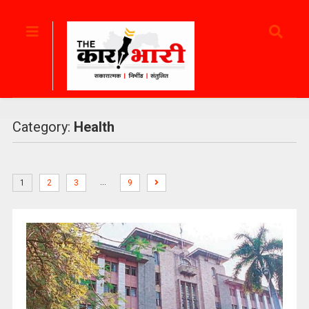
Category:
Health
…
1
2
3
9