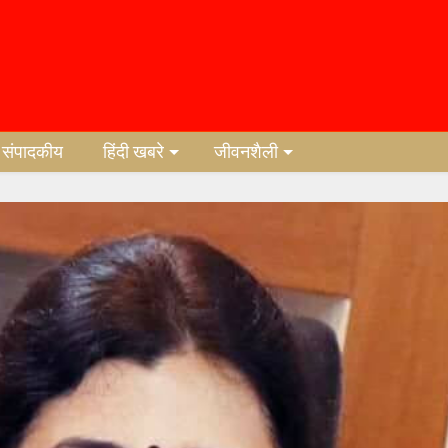
संपादकीय
हिंदी खबरे
जीवनशैली