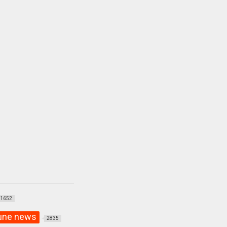
1652
une news
2835