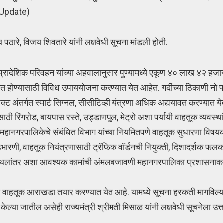
c Update)
पठारे, विजय शिवतारे यांनी लक्षवेधी सूचना मांडली होती.
न, प्रादेशिक परिवहन यांच्या अहवालानुसार पुण्यामध्ये एकूण ४० लाख ४२ ह
ीत होण्यासाठी विविध उपाययोजना करण्यात येत आहेत. गर्दीच्या ठिकाणी नो पार्
ेक्ट अंतर्गत स्मार्ट सिग्नल, सीसीटिव्ही यंत्रणा अधिक अद्ययावत करण्यात 
ी रिंगरोड, बायपास रस्ते, उड्डाणपूल, मेट्रो अशा पर्यायी वाहतूक व्यवस्था
पुणे महानगरपालिकेचे संबंधित विभाग यांच्या नियमितपणे वाहतूक सुधारणा वि
क उभारणी, वाहतूक नियंत्रणासाठी ट्रॅफिक वॉर्डनची नियुक्ती, दिशादर्शक फलक
ांचे स्थलांतर अशा आवश्यक कामांची अंमलबजावणी महानगरपालिका प्रशासनाक
ठी वाहतूक आराखडा तयार करण्यात येत आहे. यामध्ये सूचना हरकती मागविल्
ा जातील असेही राज्यमंत्री श्रीमती मिसाळ यांनी लक्षवेधी सूचनेला उत्तर