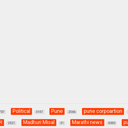
Political
Pune
pune corpoartion
707
3147
2566
्र
Madhuri Misal
Marathi news
p
2321
31
4030