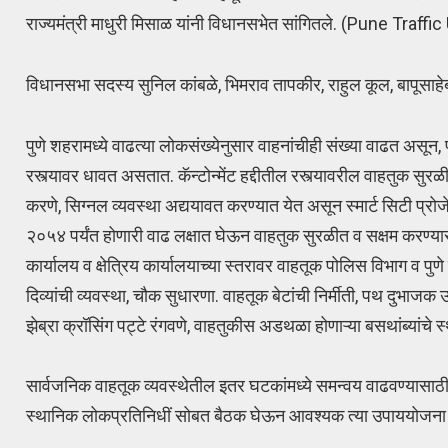
राज्यमंत्री माधुरी मिसाळ यांनी विधानसभेत सांगितले. (Pune Traffi
विधानसभा सदस्य सुनिल कांबळे, भिमराव तापकीर, राहुल कूल, बापूसाहेब 
पुणे शहरामध्ये वाढत्या लोकसंख्येनुसार वाहनांचीही संख्या वाढत असू
रस्त्यावर धावत असतात. कॅन्टोन्मेंट हद्दीतील रस्त्यावरील वाहतुक सुरळ
करणे, सिग्नल व्यवस्था अद्ययावत करण्यात येत असून स्मार्ट सिटी प्रोज
२०५४ पर्यंत होणारी वाढ लक्षात घेऊन वाहतुक सुरळीत व सक्षम करण्यासाठ
कार्यालय व क्षेत्रिय कार्यालयाच्या स्तरावर वाहतूक पोलिस विभाग व 
दिव्यांची व्यवस्था, चौक सुधारणा. वाहतूक बेटांची निर्मीती, पथ दुभाज
झेब्रा क्रॉसिंग पट्टे रंगवणे, वाहतुकीस अडथळा होणाऱ्या बसथांब्य
सार्वजनिक वाहतूक व्यवस्थेतील इतर घटकांमध्ये समन्वय वाढवण्यासा
स्थानिक लोकप्रतिनिधीं सोबत बैठक घेऊन आवश्यक त्या उपाययोजना केल्य