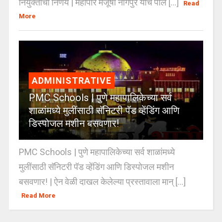
नियुक्तीचा निर्णय | महापौर मंजूषा नागपुरे यांचे पोल [...]
Read
More
ADMINISTRATIVE
PMC Schools | पुणे महापालिकेच्या सर्व
शाळांमध्ये मुलींसाठी सॅनिटरी पॅड व्हेंडिंग आणि
डिस्पोजल मशीन बसवणार!
PMC Schools | पुणे महापालिकेच्या सर्व शाळांमध्ये
मुलींसाठी सॅनिटरी पॅड व्हेंडिंग आणि डिस्पोजल मशीन
बसवणार! | ऐन वेळी दाखल केलेल्या प्रस्तावाला मान् [...]
Read More