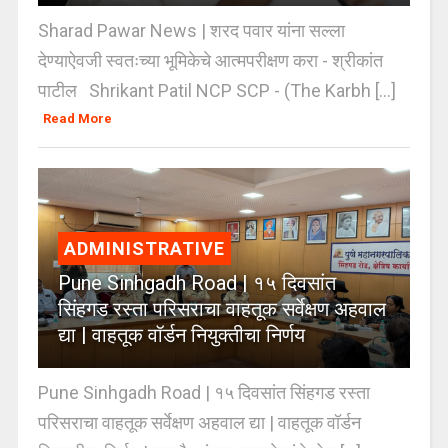
Sharad Pawar News | शरद पवार यांना सल्ला
देण्याऐवजी स्वतःच्या भूमिकेचे आत्मपरीक्षण करा - श्रीकांत
पाटील Shrikant Patil NCP SCP - (The Karbh [...]
Read More
ADMINISTRATIVE
Pune Sinhgadh Road | १५ दिवसांत
सिंहगड रस्ता परिसराचा वाहतूक सर्वेक्षण अहवाल
द्या | वाहतूक वॉर्डन नियुक्तीचा निर्णय
Pune Sinhgadh Road | १५ दिवसांत सिंहगड रस्ता
परिसराचा वाहतूक सर्वेक्षण अहवाल द्या | वाहतूक वॉर्डन