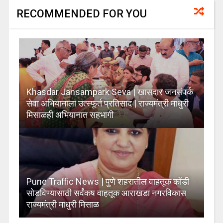
RECOMMENDED FOR YOU
Khasdar Jansampark Seva | खासदार जनसंपर्क
सेवा अभियानाला उत्स्फूर्त प्रतिसाद | राज्यमंत्री माधुरी
मिसाळही अभियानात सहभागी
Pune Traffic News | पुणे शहरातील वाहतूक कोंडी
सोडविण्यासाठी सर्वंकष वाहतूक आराखडा नगरविकास
राज्यमंत्री माधुरी मिसाळ