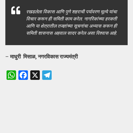
रखडलेला विकास आणि पुणे शहराची पर्यावरण मूल्ये यांचा
विचार करून ही समिती काम करेल. नागरिकांच्या हरकती
आणि या क्षेत्रातील तज्ज्ञांच्या सूचनांचा अभ्यास करून ही
समिती शासनास अहवाल सादर करेल असा विश्वास आहे.
–
माधुरी मिसाळ, नगरविकास राज्यमंत्री
W
F
X
T
h
a
el
at
ce
e
s
b
gr
A
o
a
p
o
m
p
k