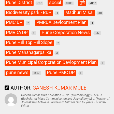
Pune District
social
पुणे
787
3708
7817
Biodiversity park - BDP
Madhuri Misal
1
30
PMC DP
PMRDA Devlopment Plan
2
1
PMRDA DP
Pune Corporation News
3
137
Pune Hill Top Hill Slope
2
Pune Mahanagarpalika
3
Pune Municipal Corporation Devlopment Plan
1
pune news
Pune PMC DP
2827
3
AUTHOR:
GANESH KUMAR MULE
Ganesh Kumar Mule Education - B.Sc. (Microbiology) B.M.C.J
(Bachelor of Mass Communication and Journalism) M.J. (Master of
Journalism) Active in Journalism field for last 15 years. Founder-
Editor...