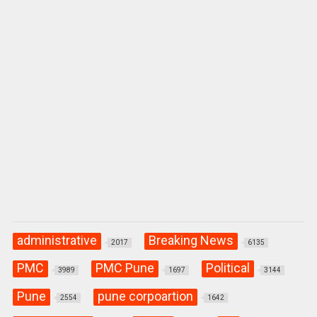
administrative
Breaking News
2017
6135
PMC
PMC Pune
Political
3989
1697
3144
Pune
pune corpoartion
2554
1642