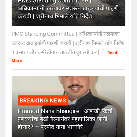
PMC Standing Committee |
अधिकाऱ्यांनी रस्त्यावर उतरून खड्ड्यांची पाहणी
करावी | श्रीनाथ भिमाले यांचे निर्देश
PMC Standing Committee | अधिकाऱ्यांनी रस्त्यावर
उतरून खड्ड्यांची पाहणी करावी | श्रीनाथ भिमाले यांचे निर्देश
पावसाचा जोर कमी होताच तातडीने दुरुस्ती कर [...]
Read
More
BREAKING NEWS
Pramod Nana Bhangire | आणखी किती
पुणेकरांचा बळी गेल्यानंतर महापालिका जागी
होणार? – प्रमोद नाना भानगिरे