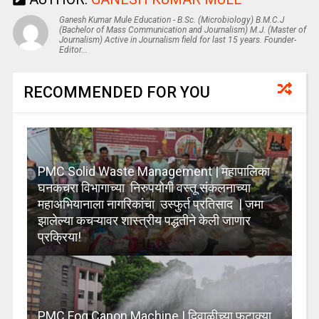
Ganesh Kumar Mule Education - B.Sc. (Microbiology) B.M.C.J
(Bachelor of Mass Communication and Journalism) M.J. (Master of
Journalism) Active in Journalism field for last 15 years. Founder-
Editor...
RECOMMENDED FOR YOU
PMC Solid Waste Management | महापालिका
घनकचरा विभागाच्या निरुपयोगी वस्तू संकलनाच्या
महाअभियानाला नागरिकांचा उस्फुर्त प्रतिसाद | जमा
झालेल्या कचऱ्यावर शास्त्रीय पद्धतीने केली जाणार
प्रक्रिया!
PMC Fog Canon Machine | दिवाळीच्या फटाक्या