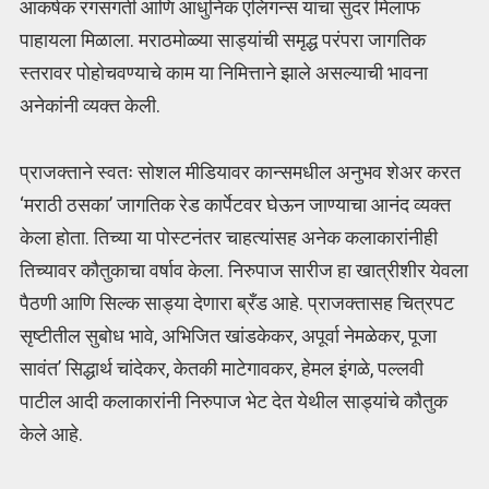
आकर्षक रंगसंगती आणि आधुनिक एलिगन्स यांचा सुंदर मिलाफ
पाहायला मिळाला. मराठमोळ्या साड्यांची समृद्ध परंपरा जागतिक
स्तरावर पोहोचवण्याचे काम या निमित्ताने झाले असल्याची भावना
अनेकांनी व्यक्त केली.
प्राजक्ताने स्वतः सोशल मीडियावर कान्समधील अनुभव शेअर करत
‘मराठी ठसका’ जागतिक रेड कार्पेटवर घेऊन जाण्याचा आनंद व्यक्त
केला होता. तिच्या या पोस्टनंतर चाहत्यांसह अनेक कलाकारांनीही
तिच्यावर कौतुकाचा वर्षाव केला. निरुपाज सारीज हा खात्रीशीर येवला
पैठणी आणि सिल्क साड्या देणारा ब्रँड आहे. प्राजक्तासह चित्रपट
सृष्टीतील सुबोध भावे, अभिजित खांडकेकर, अपूर्वा नेमळेकर, पूजा
सावंत’ सिद्धार्थ चांदेकर, केतकी माटेगावकर, हेमल इंगळे, पल्लवी
पाटील आदी कलाकारांनी निरुपाज भेट देत येथील साड्यांचे कौतुक
केले आहे.