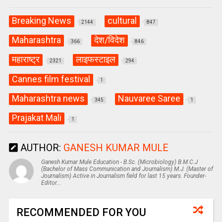
Breaking News
cultural
2144
847
Maharashtra
देश/विदेश
366
846
महाराष्ट्र
लाइफस्टाइल
2321
294
Cannes film festival
1
Maharashtra news
Nauvaree Saree
345
1
Prajakat Mali
1
AUTHOR:
GANESH KUMAR MULE
Ganesh Kumar Mule Education - B.Sc. (Microbiology) B.M.C.J
(Bachelor of Mass Communication and Journalism) M.J. (Master of
Journalism) Active in Journalism field for last 15 years. Founder-
Editor...
RECOMMENDED FOR YOU