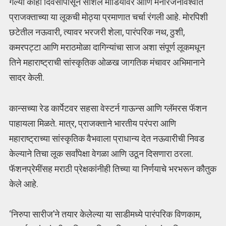
गेल्या काही दिवसांपासून सोशल मीडियावर आणि मनोरंजनविश्वात
प्राजक्ताच्या या लूकची मोठ्या प्रमाणात चर्चा रंगली आहे. मोरपिशी
छटेतील नऊवारी, त्यावर भरजरी शेला, पारंपरिक नथ, ठुशी,
कमरपट्टा आणि मराठमोळा दागिन्यांचा साज अशा संपूर्ण लूकमधून
तिने महाराष्ट्राची सांस्कृतिक ओळख जागतिक मंचावर अभिमानाने
सादर केली.
कान्सच्या रेड कार्पेटवर सहसा वेस्टर्न गाऊन्स आणि ग्लॅमरस फॅशन
पाहायला मिळते. मात्र, प्राजक्ताने भारतीय परंपरा आणि
महाराष्ट्राच्या सांस्कृतिक वैभवाला प्राधान्य देत नऊवारीची निवड
केल्याने तिचा लूक सर्वांपेक्षा वेगळा आणि उठून दिसणारा ठरला.
फॅशनप्रेमींसह मराठी प्रेक्षकांनीही तिच्या या निर्णयाचे भरभरून कौतुक
केले आहे.
‘निरुपा सारीज’ने तयार केलेल्या या साडीमध्ये पारंपरिक विणकाम,