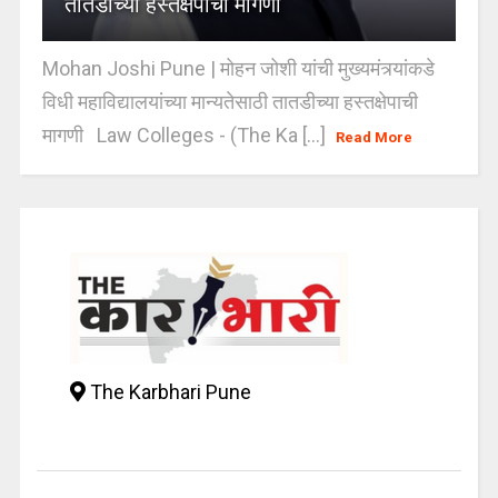
तातडीच्या हस्तक्षेपाची मागणी
Mohan Joshi Pune | मोहन जोशी यांची मुख्यमंत्र्यांकडे
विधी महाविद्यालयांच्या मान्यतेसाठी तातडीच्या हस्तक्षेपाची
मागणी Law Colleges - (The Ka [...]
Read More
The Karbhari Pune