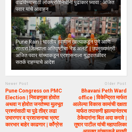
वाढविण्यासाठी लोकप्रतिनिधींनी पुढाकार घ्यावा : अजित
पवार यांचे आवाहन
Pune Rain | भारतीय हवामान खात्याकडून पुणे आणि
सातारा जिल्ह्याला अतिवृष्टीचा ‘रेड अलर्ट’ | उपमुख्यमंत्री
अजित पवार यांच्याकडून प्रशासनाला युद्धपातळीवर
सतर्क राहण्याचे आदेश
Newer Post
Older Post
Pune Congress on PMC
Bhavani Peth Ward
Election | निवडणुका होवोत
office | विकेन्द्रित मार्फत
अथवा न होवोत जनतेच्या मुलभूत
आलेल्या विकास कामांची दक्षता
प्रश्नांसाठी या पुढे तीव्र लढा
मार्फत तपासणी झाल्यानंतरच
उभारणार व प्रशासनाचा भ्रष्ट
ठेकेदारांना बिल अदा करावे |
कारभार बाहेर काढणार | काँग्रेस
तुषार पाटील यांची महापालिका
आयुक्त यांच्याकडे मागणी