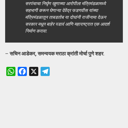
सरपंचाचा निर्घृण खुणाच्या आरोपीला मंत्रिमंडळामध्ये
सहभागी करून घेणाऱ्या देवेंद्र फडणवीस यांच्या
मंत्रिमंडळातून ताबडतोब या दोघांनी राजीनामा देऊन
सरकार मधून बाहेर पडावं आणि महाराष्ट्रात एक आदर्श
निर्माण करावा.
–
सचिन आडेकर, समन्वयक मराठा क्रांती मोर्चा पुणे शहर
.
W
F
X
T
h
a
el
at
ce
e
s
b
gr
A
o
a
p
o
m
p
k