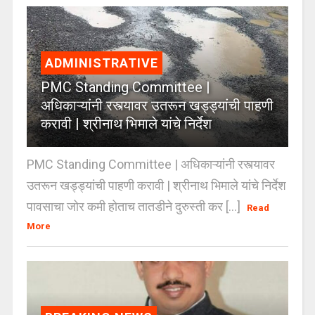
ADMINISTRATIVE
PMC Standing Committee |
अधिकाऱ्यांनी रस्त्यावर उतरून खड्ड्यांची पाहणी
करावी | श्रीनाथ भिमाले यांचे निर्देश
PMC Standing Committee | अधिकाऱ्यांनी रस्त्यावर
उतरून खड्ड्यांची पाहणी करावी | श्रीनाथ भिमाले यांचे निर्देश
पावसाचा जोर कमी होताच तातडीने दुरुस्ती कर [...]
Read
More