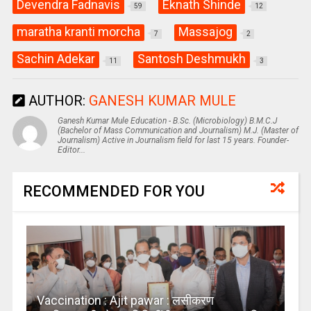
Devendra Fadnavis
Eknath Shinde
59
12
maratha kranti morcha
Massajog
7
2
Sachin Adekar
Santosh Deshmukh
11
3
AUTHOR:
GANESH KUMAR MULE
Ganesh Kumar Mule Education - B.Sc. (Microbiology) B.M.C.J
(Bachelor of Mass Communication and Journalism) M.J. (Master of
Journalism) Active in Journalism field for last 15 years. Founder-
Editor...
RECOMMENDED FOR YOU
Vaccination : Ajit pawar : लसीकरण