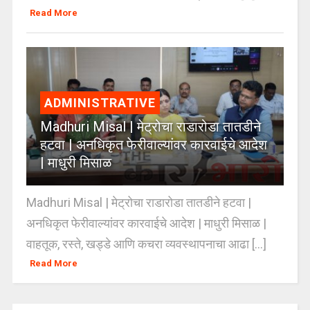
Read More
ADMINISTRATIVE
Madhuri Misal | मेट्रोचा राडारोडा तातडीने
हटवा | अनधिकृत फेरीवाल्यांवर कारवाईचे आदेश
| माधुरी मिसाळ
Madhuri Misal | मेट्रोचा राडारोडा तातडीने हटवा |
अनधिकृत फेरीवाल्यांवर कारवाईचे आदेश | माधुरी मिसाळ |
वाहतूक, रस्ते, खड्डे आणि कचरा व्यवस्थापनाचा आढा [...]
Read More