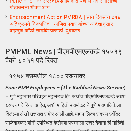
Pune Fire | नगर रस्ता,वडगाव शेरी येथील भंगार मालाच्या
गोडाउनला भीषण आग
Encroachment Action PMRDA | सात द‍िवसात ४१६
अतिक्रमने न‍िष्कास‍ित | अजित पवार यांच्या आदेशानुसार
वाहतुक कोंडी सोडविण्यासाठी पुढाकार
PMPML News | पीएमपीएमएलकडे १५५१९
पैकी ८०५१ पदे रिक्त
| १९५४ बसमधील १८०० रस्त्यावर
Pune PMP Employees – (The Karbhari News Service
)
– पुणे महानगर परिवहन महामंडळ लि. अर्थात पीएमपीएमएलकडे सध्या
८०५१ पदे रिक्त आहेत, अशी माहिती महामंडळाने पुणे महापालिकेला
दिलेल्या लेखी उत्तरात समोर आली आहे. महापालिका सदस्य रवींद्र
साळेगावकर यांनी उपस्थित केलेल्या प्रश्नाला उत्तर देताना ही माहिती