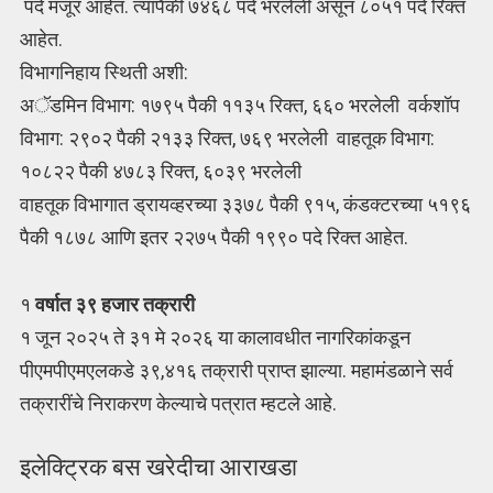
पदे मंजूर आहेत. त्यापैकी ७४६८ पदे भरलेली असून ८०५१ पदे रिक्त
आहेत.
विभागनिहाय स्थिती अशी:
अॅडमिन विभाग: १७९५ पैकी ११३५ रिक्त, ६६० भरलेली वर्कशॉप
विभाग: २९०२ पैकी २१३३ रिक्त, ७६९ भरलेली वाहतूक विभाग:
१०८२२ पैकी ४७८३ रिक्त, ६०३९ भरलेली
वाहतूक विभागात ड्रायव्हरच्या ३३७८ पैकी ९१५, कंडक्टरच्या ५१९६
पैकी १८७८ आणि इतर २२७५ पैकी १९९० पदे रिक्त आहेत.
१
वर्षात ३९ हजार तक्रारी
१ जून २०२५ ते ३१ मे २०२६ या कालावधीत नागरिकांकडून
पीएमपीएमएलकडे ३९,४१६ तक्रारी प्राप्त झाल्या. महामंडळाने सर्व
तक्रारींचे निराकरण केल्याचे पत्रात म्हटले आहे.
इलेक्ट्रिक बस खरेदीचा आराखडा