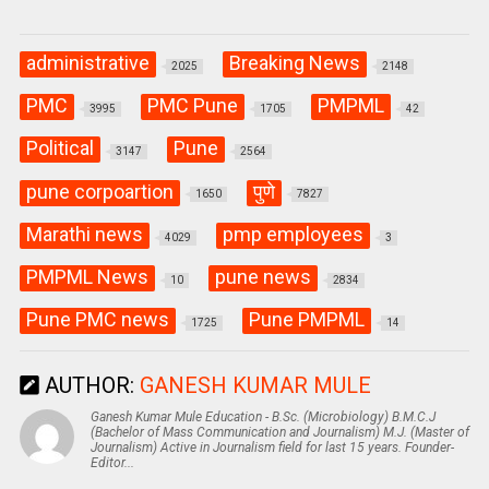
administrative
Breaking News
2025
2148
PMC
PMC Pune
PMPML
3995
1705
42
Political
Pune
3147
2564
pune corpoartion
पुणे
1650
7827
Marathi news
pmp employees
4029
3
PMPML News
pune news
10
2834
Pune PMC news
Pune PMPML
1725
14
AUTHOR:
GANESH KUMAR MULE
Ganesh Kumar Mule Education - B.Sc. (Microbiology) B.M.C.J
(Bachelor of Mass Communication and Journalism) M.J. (Master of
Journalism) Active in Journalism field for last 15 years. Founder-
Editor...