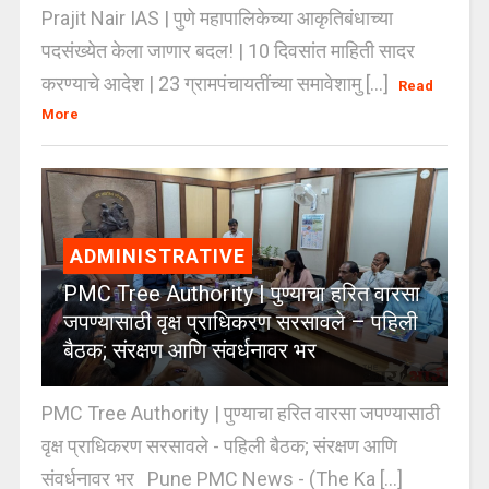
Prajit Nair IAS | पुणे महापालिकेच्या आकृतिबंधाच्या
पदसंख्येत केला जाणार बदल! | 10 दिवसांत माहिती सादर
करण्याचे आदेश | 23 ग्रामपंचायतींच्या समावेशामु [...]
Read
More
ADMINISTRATIVE
PMC Tree Authority | पुण्याचा हरित वारसा
जपण्यासाठी वृक्ष प्राधिकरण सरसावले – पहिली
बैठक; संरक्षण आणि संवर्धनावर भर
PMC Tree Authority | पुण्याचा हरित वारसा जपण्यासाठी
वृक्ष प्राधिकरण सरसावले - पहिली बैठक; संरक्षण आणि
संवर्धनावर भर Pune PMC News - (The Ka [...]