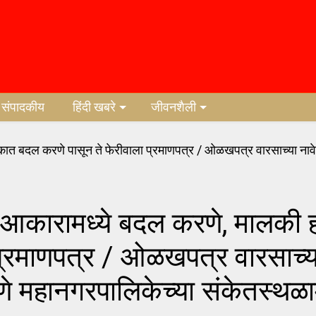
संपादकीय
हिंदी खबरे
जीवनशैली
ारामध्ये बदल करणे, मालकी 
्रमाणपत्र / ओळखपत्र वारसाच्या 
णे महानगरपालिकेच्या संकेतस्थळा