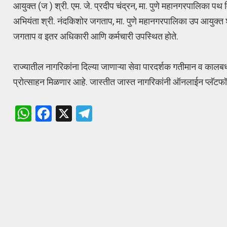
आयुक्त (ज ) श्री. एम. जे. प्रदीप चंद्रन, मा. पुणे महानगरपालिका पथ
अभियंता श्री. नंदकिशोर जगताप, मा. पुणे महानगरपालिका उप आयुक्त श्र
जगताप व इतर अधिकारी आणि कर्मचारी उपस्थित होते.
राज्यातील नागरिकांना दिल्या जाणाऱ्या सेवा पारदर्शक गतीमान व क
प्रोत्साहन मिळणार आहे. जास्तीत जास्त नागरिकांनी ऑनलाईन प्लॅटफॉर
W
F
X
T
h
a
el
at
ce
e
s
b
gr
A
o
a
p
o
m
p
k