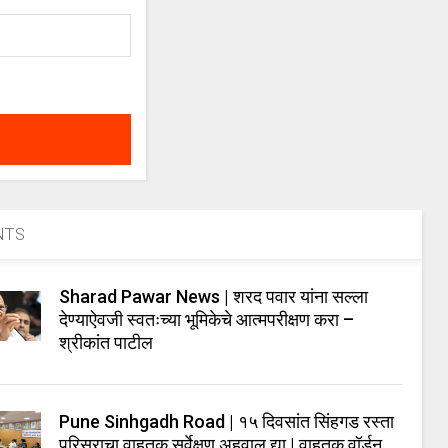
NTS
Sharad Pawar News | शरद पवार यांना सल्ला
देण्याऐवजी स्वतःच्या भूमिकेचे आत्मपरीक्षण करा –
श्रीकांत पाटील
Pune Sinhgadh Road | १५ दिवसांत सिंहगड रस्ता
परिसराचा वाहतूक सर्वेक्षण अहवाल द्या | वाहतूक वॉर्डन