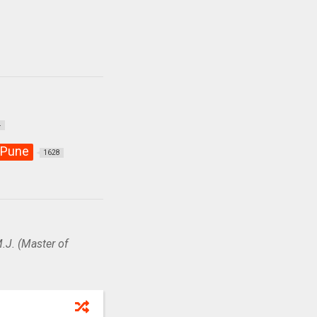
4
Pune
1628
.J. (Master of