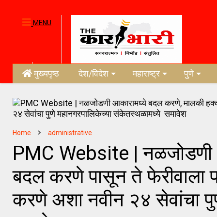
MENU
मुख्यपृष्ठ
देश/विदेश
महाराष्ट्र
पुणे
Home
administrative
PMC Website | नळजोडणी आक
बदल करणे पासून ते फेरीवाला प
करणे अशा नवीन २४ सेवांचा पु