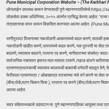
Pune Municipal Corporation Website – (The Karbhari 
ऑनलाईन उपलब्ध करून देण्यासाठी पुणे महानगरपालिकेचे https://s
लोकसेवा हक्क अधिनियम, २०१५ अंतर्गत प्रसिद्ध केल्या आहेत. ‘राज्
तंत्रज्ञानाचा वापर करून विकसित करण्यात आल्या आहेत. (Pune
पाणीपुरवठा विभागाच्या नळजोडणी आकारामध्ये बदल करणे, मालकी हक्क
नळजोडणी खंडीत करणे, वापरामध्ये बदल करणे, नळ दुरुस्ती या सेवा तर
बदलणे, व्यवसाय बदलने, परवाना रद्द करणे, भागीदाराच्या संख्येत/ बद
सार्वजनिक रस्त्यावर इमारत माल मसाला टाकणे /पहाड बांधने करीताचा
प्रमाणपत्रधारकाची व्यवसाय कालावधी बाबतची वर्गवारी बदलून देणे, फेर
फेरीवाला प्रमाणपत्र / ओळखपत्र वारसाच्या नावे वर्ग करणे या सेवा 
(बीफ,पोर्क,मटण चिकन फिश ), परवाना रद्द करणे (बीफ,पोर्क,मटण चि
आल्या आहेत.
सदर संकेतस्थळाचे उदघाटन मा. पुणे महानगरपालिका आयुक्त तथा प्रशासक