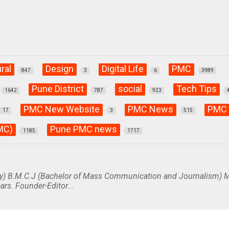
ural
Design
Digital Life
PMC
847
3
6
3989
Pune District
social
Tech Tips
1642
787
923
PMC New Website
PMC News
PMC 
17
3
515
MC)
Pune PMC news
1185
1717
y) B.M.C.J (Bachelor of Mass Communication and Journalism) M
ars. Founder-Editor...