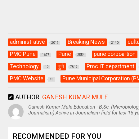
administrative
Breaking News
cult
2017
2140
PMC Pune
Pune
pune corpoartion
1697
2554
Technology
पुणे
Pmc IT department
12
7817
PMC Website
Pune Municipal Corporation (P
13
AUTHOR:
GANESH KUMAR MULE
Ganesh Kumar Mule Education - B.Sc. (Microbiolog
Journalism) Active in Journalism field for last 15 ye
RECOMMENDED FOR YOU