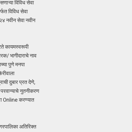
णाऱ्या विविध सेवा
्फत विविध सेवा
 २४ नवीन सेवा नवीन
रते कायमस्वरूपी
ारक/ भागीदाराचे नाव
्या पुणे मनपा
फेरीवाला
ची दुबार प्रत देणे,
, परवान्याचे नुतनीकरण
वा Online करण्यात
ानगरपालिका अतिरिक्त