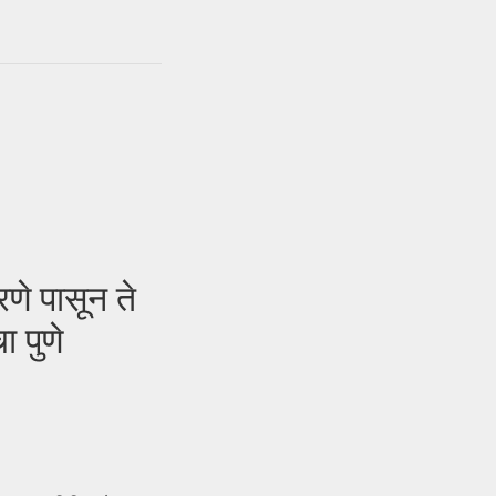
े पासून ते
 पुणे