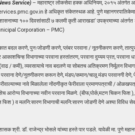
News Service)
– महाराष्ट्र लोकसेवा हक्क अधिनियम, २०१५ अंतर्गत अस
ervices.pmc.gov.in हे अधिकृत संकेतस्थळ आहे. पुणे महानगरपालिकेमार
य शासनाच्या १०० दिवसांसाठी ७ कलमी कृती आराखडा’ उपक्रमाच्या अंतर्गत
 Municipal Corporation – PMC)
ात बदल करणे, पुनःजोडणी करणे, प्लंबर परवाना / नूतनीकरण करणे, तात्पु
 आकाशचिन्ह विभागाच्या परवाना हस्तांतरण, परवाना दुय्यम प्रत, परवाना ध
ल (वाढ / कमी), व्यवसायाचे नाव बदलणे या सोबतच अतिक्रमण निर्मूलन विभागाच
 परवाना देणे/नुतणीकरण करून देणे, मंडप/कमान/चालू मंडप परवानगी देणे, 
ीवाल्याच्या नावे मिळालेला नोंदणीकृत फेरीवाला प्रमाणपत्राची / ओळखपत्रा
तसेच आरोग्य विभागाच्या नवीन परवाना मिळणे. (बीफ,पोर्क,मटण चिकन फिश )
कन फिश ) व मलनि:सारण विभागाची मलनि:सारण जोडणी देणे अश्या विविध से
 श्री. डॉ. राजेन्द्र भोसले यांच्या हस्ते पार पडले. यावेळी मा. पुणे मह