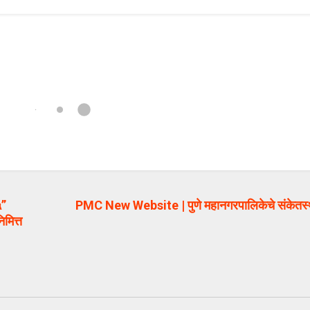
५”
PMC New Website | पुणे महानगरपालिकेचे संकेतस्थ
िमित्त