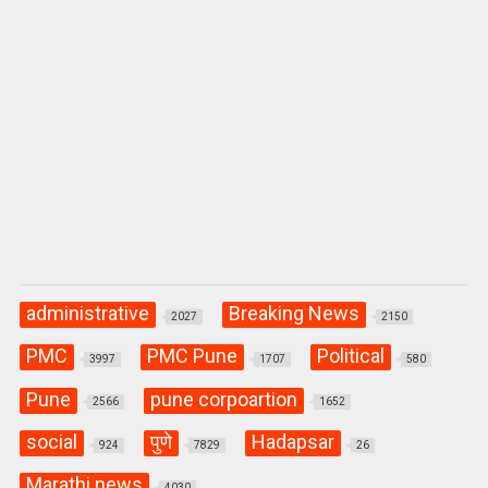
administrative
Breaking News
2027
2150
PMC
PMC Pune
Political
3997
1707
580
Pune
pune corpoartion
2566
1652
social
पुणे
Hadapsar
924
7829
26
Marathi news
4030