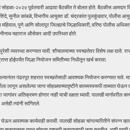
ी पालखी सोहळा-२०२४ पूर्वतयारी आढावा बैठकीत ते बोलत होते. बैठकीस आमदार द
दे, सुनील कांबळे, विभागीय आयुक्त डॉ. चंद्रकांत पुलकुंडवार, पोलीस आयुक
िवाल, पुणे आणि सोलापूर जिल्ह्याचे जिल्हाधिकारी, वरिष्ठ पोलीस अधिकारी,
ष गहिनीनाथ महाराज औसेकर आदी उपस्थित होते.
ेशी व्यवस्था करण्यात यावी. शौचालयाच्या स्वच्छतेवर विशेष लक्ष द्यावे. 
प्त होईपर्यंत जिल्हा नियोजन समितीच्या निधीतून खर्च करावा.
झाल्यानंतर पंढरपूर शहरात स्वच्छतेसाठी आवश्यक नियोजन करण्यात यावे. मा
ार्गाला लागून असलेल्या जागा सोहळ्याच्यादृष्टीने कायमस्वरूपी ताब्यात घेऊ
जागांवर अतिक्रमण होणार नाही याची दक्षता घ्यावी. पालखी मार्गावरील का
असेही त्यांनी सांगितले.
ोंद घेऊन आवश्यक कार्यवाही करावी. पालखी सोहळा चांगल्यारितीने संपन्न व्
भाग सकारात्मक राहून सोहळा यशस्वी करण्यासाठी काम करतील, अशी ग्वाही त्