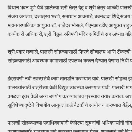
विधान भवन पुणे येथे झालेल्या श्री क्षेत्र देहू व श्री क्षेत्र आळंद
संजय जगताप, दत्तात्रय भरणे, समाधान आवताडे, बबनदादा शिंदे,संजय शिं
महानगरपालिका आयुक्त डॉ. राजेंद्र भोसले, पीएमआरडीए आयुक्त राहुल मह
कार्यकारी अधिकारी, श्री विठ्ठल रुक्मिणी मंदिर समितीचे सह अध्यक्
श्री.पवार म्हणाले, पालखी सोहळ्यासाठी फिरते शौचालय आणि टँकरची पुर
सोहळ्यासाठी आवश्यक कामासाठी उपलब्ध करून देण्यात येणारा निधी प्रा
इंद्रायणी नदी स्वच्छतेचे काम तातडीने करण्यात यावे. पालखी सोहळा 
पालख्यांसाठी रात्रीच्या वेळी विद्युत व्यवस्था करण्यात यावी. पालखी म
वगळता इतर वेळी अन्य उपयोग करण्याबाबत प्रस्ताव तयार करावा. अशा 
सुविधेच्यादृष्टेने विभागीय आयुक्तांकडे बैठकीचे आयोजन करण्यात येईल, 
पालखी सोहळ्याच्या पदाधिकाऱ्यांनी केलेल्या सूचनांची अधिकाऱ्यांनी न
प्रशासनातर्फे आवश्यक सर्व सहकार्य करण्यात येईल. शासनाचे सर्व वि