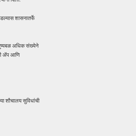
 घडल्यास शासनातर्फे
ुष्यबळ अधिक संख्येने
ाठी ॲप आणि
ऱ्या शौचालय सुविधांची