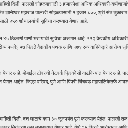
ीची माहिती दिली. पालखी सोहळ्यासाठी ३ हजारपेक्षा अधिक अधिकारी-कर्मचाऱ्या
ंत ज्ञानेश्वर महाराज पालखी सोहळ्यासाठी १ हजार ८००, श्री संत तुकारा
ाठी २५० शौचालयांची सुविधा करण्यात येणार आहे.
न ४५ ठिकाणी पाणी भरण्याची सुविधा असणार आहे. ११२ वैद्यकीय अधिकारी 
ग्य पथके, ५७ फिरते वैद्यकीय पथक आणि १७९ रुग्णवाहिकेद्वारे आरोग्य सु
येणार आहे. मोबाईल टॉवरची नेटवर्क फ्रिक्वेंसी वाढविण्यात येणार आहे. पा
येणार आहेत. जिल्हा परिषद, पुणे आणि पिंपरी चिंचवड महापालिकेतर्फे आ
ाहिती दिली. दत्त घाटाचे काम ३० जूनपर्यंत पूर्ण करण्यात येईल. पालखी तळ
ळावर नियंत्रण कक्ष उभारण्यात येणार आहे. येथे २५ फिरते आरोग्यदूत आण