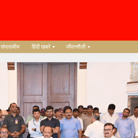
संपादकीय
हिंदी खबरे
जीवनशैली