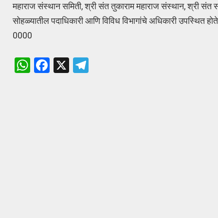
महाराज संस्थान समिती, श्री संत तुकाराम महाराज संस्थान, श्री संत
सोहळ्यातील पदाधिकारी आणि विविध विभागांचे अधिकारी उपस्थित होत
0000
W
F
X
T
h
a
el
at
ce
e
s
b
gr
A
o
a
p
o
m
p
k