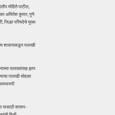
िलीप मोहिते पाटील,
्त अमितेश कुमार, पुणे
 जिल्हा परिषदेचे मुख्य
राज्य शासनाकडून पालखी
नाच्या पालख्यांसह इतर
न त्याचा पालखी सोहळा
यमस्वरुपी
हावा यासाठी शासन-
यांनी दिली.