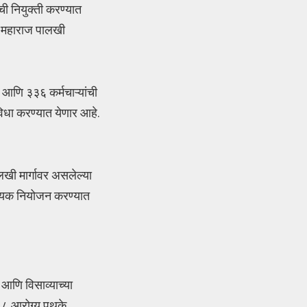
ंची नियुक्ती करण्यात
म महाराज पालखी
आणि ३३६ कर्मचाऱ्यांची
विधा करण्यात येणार आहे.
लखी मार्गावर असलेल्या
वश्यक नियोजन करण्यात
 आणि विसाव्याच्या
ि ८ आरोग्य पथके