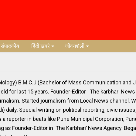
संपादकीय
हिंदी खबरे
जीवनशैली
biology) B.M.C.J (Bachelor of Mass Communication and J
eld for last 15 years. Founder-Editor | The karbhari News
journalism. Started journalism from Local News channel. 
 daily. Special writing on political reporting, civic issues
as a reporter in beats like Pune Municipal Corporation, Pu
 as Founder-Editor in ‘The Karbhari’ News Agency. Began