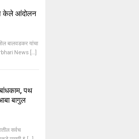
 केले आंदोलन
मोल बालवडकर यांचा
bhari News [...]
बांधकाम, पथ
 आबा बागुल
ातील सर्वच
ाकडे मागणी & [...]