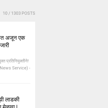
10
/ 1303 POSTS
ेत अजून एक
 जारी
 प्रतिनियुक्तीने!
i News Service) -
झी लाडकी
 मेळावा |