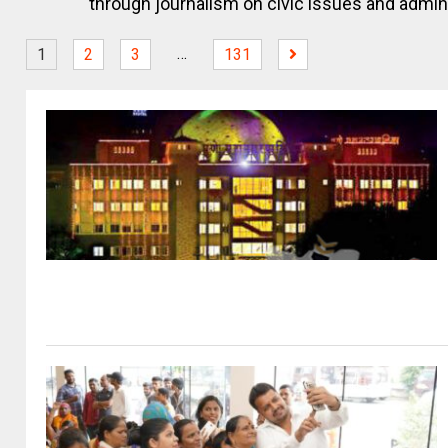
through journalism on civic issues and adminis
…
1
2
3
131