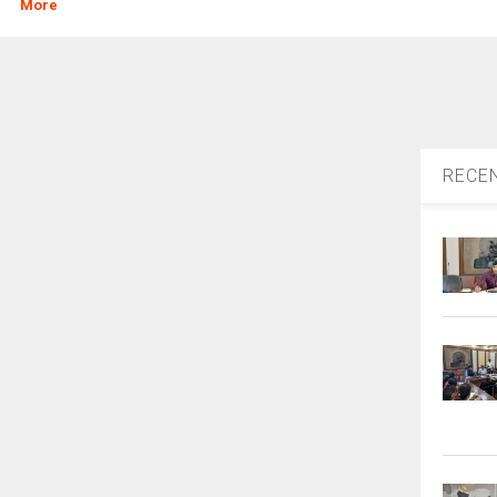
More
RECE