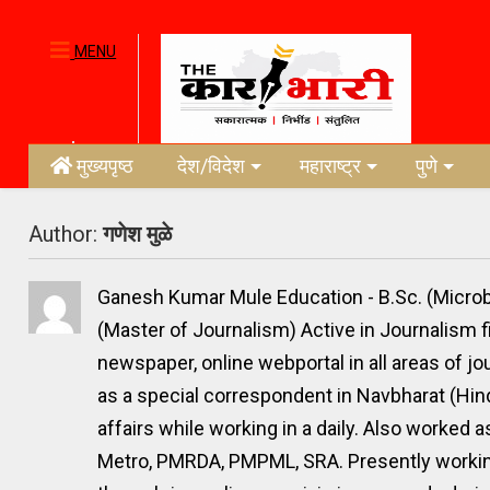
MENU
मुख्यपृष्ठ
देश/विदेश
महाराष्ट्र
पुणे
Author:
गणेश मुळे
Ganesh Kumar Mule Education - B.Sc. (Micro
(Master of Journalism) Active in Journalism fi
newspaper, online webportal in all areas of 
as a special correspondent in Navbharat (Hindi)
affairs while working in a daily. Also worked 
Metro, PMRDA, PMPML, SRA. Presently working