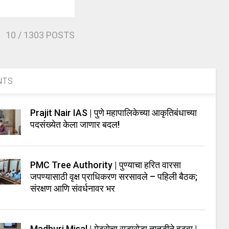
10
/ 1303 POSTS
NTS
Prajit Nair IAS | पुणे महापालिकेच्या आकृतिबंधाच्या
पदसंख्येत केला जाणार बदल!
PMC Tree Authority | पुण्याचा हरित वारसा
जपण्यासाठी वृक्ष प्राधिकरण सरसावले – पहिली बैठक;
संरक्षण आणि संवर्धनावर भर
Madhuri Misal | मेट्रोचा राडारोडा तातडीने हटवा |