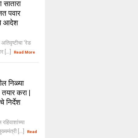
ि सातारा
जित पवार
चे आदेश
अतिवृष्टीचा ‘रेड
र [...]
Read More
ल निळ्या
े तयार करा |
े निर्देश
रहिवाशांच्या
्यमंत्री [...]
Read