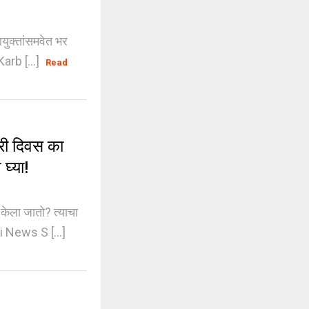
ुक्तांसमवेत भर
rb [...]
Read
री दिवस का
घ्या!
केला जातो? त्याचा
i News S [...]