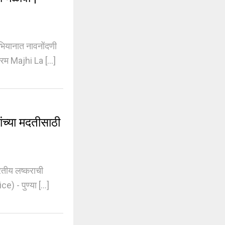
ियानात नावनोंदणी
म Majhi La [...]
ंच्या मदतीसाठी
रतीय लष्कराची
- पुण्या [...]