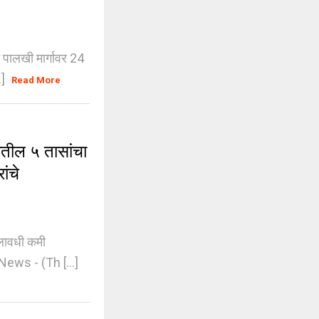
पालखी मार्गावर 24
.]
Read More
ील ५ तासांचा
ंचे
लावधी कमी
News - (Th [...]