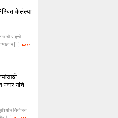
्चित केलेल्या
िकाणाची पाहणी
यता न [...]
Read
यांसाठी
 पवार यांचे
ुविधांचे नियोजन
ीत [...]