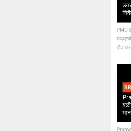
उतर
निर्द
PMC St
खड्ड्या
होताच त
B
Pra
बळी
भान
Pramod