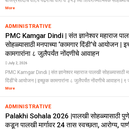
बीजप्रसादाचे वाटप पंढरीची वारी व ३५३ व्या शिवराज्याभिषेक सोहळ्याचे
More
ADMINISTRATIVE
PMC Kamgar Dindi | संत ज्ञानेश्वर महाराज पा
सोहळ्यासाठी मनपाच्या ‘कामगार दिंडी’चे आयोजन | इच
कामगारांना ८ जुलैपर्यंत नोंदणीचे आवाहन
July 2, 2026
PMC Kamgar Dindi | संत ज्ञानेश्वर महाराज पालखी सोहळ्यासाठी मन
दिंडी’चे आयोजन | इच्छुक कामगारांना ८ जुलैपर्यंत नोंदणीचे आवाहन | ९ जु
More
ADMINISTRATIVE
Palakhi Sohala 2026 |पालखी सोहळ्यासाठी पुणे
कडून पालखी मार्गावर 24 तास स्वच्छता, आरोग्य, पा