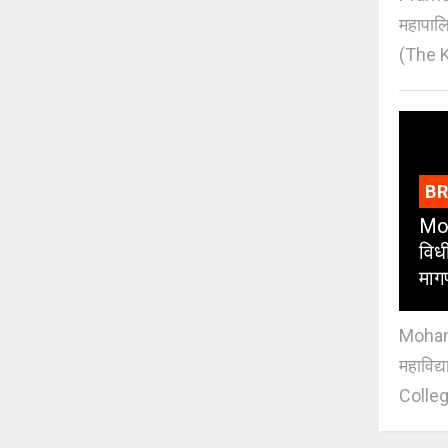
महापाल
(The K
B
Moh
विधी
माग
Mohan J
महाविद्
Colleg