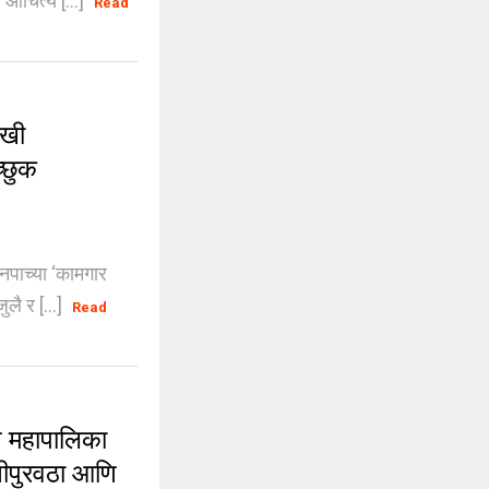
 औचित्य [...]
Read
लखी
्छुक
पाच्या ‘कामगार
लै र [...]
Read
 महापालिका
णीपुरवठा आणि