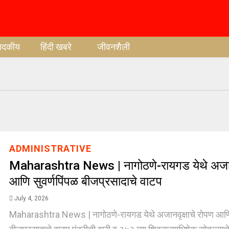
पादकीय
हिंदी खबरे
जीवनशैली
ADMINISTRATIVE
Maharashtra News | नागोठणे-रायगड येथे अजानव
आणि सुवर्णपिंपळ बीजप्रसादाचे वाटप
July 4, 2026
Maharashtra News | नागोठणे-रायगड येथे अजानवृक्षाचे रोपण आणि 