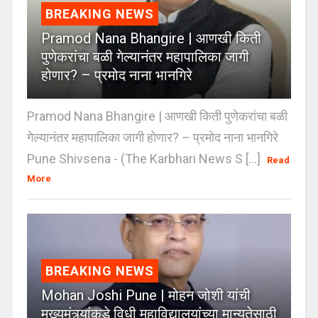
BREAKING NEWS
Pramod Nana Bhangire | आणखी किती
पुणेकरांचा बळी गेल्यानंतर महापालिका जागी
होणार? – प्रमोद नाना भानगिरे
Pramod Nana Bhangire | आणखी किती पुणेकरांचा बळी
गेल्यानंतर महापालिका जागी होणार? – प्रमोद नाना भानगिरे
Pune Shivsena - (The Karbhari News S [...]
Read
More
BREAKING NEWS
Mohan Joshi Pune | मोहन जोशी यांची
मुख्यमंत्र्यांकडे विधी महाविद्यालयांच्या मान्यतेसाठी