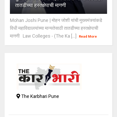
तातडीच्या हस्तक्षेपाची मागणी
Mohan Joshi Pune | मोहन जोशी यांची मुख्यमंत्र्यांकडे
विधी महाविद्यालयांच्या मान्यतेसाठी तातडीच्या हस्तक्षेपाची
मागणी Law Colleges - (The Ka [...]
Read More
The Karbhari Pune