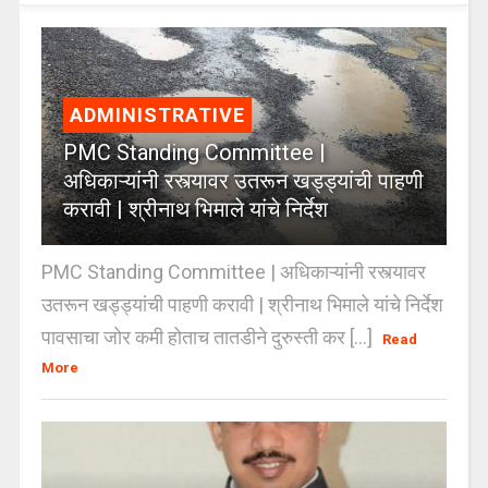
ADMINISTRATIVE
PMC Standing Committee |
अधिकाऱ्यांनी रस्त्यावर उतरून खड्ड्यांची पाहणी
करावी | श्रीनाथ भिमाले यांचे निर्देश
PMC Standing Committee | अधिकाऱ्यांनी रस्त्यावर
उतरून खड्ड्यांची पाहणी करावी | श्रीनाथ भिमाले यांचे निर्देश
पावसाचा जोर कमी होताच तातडीने दुरुस्ती कर [...]
Read
More