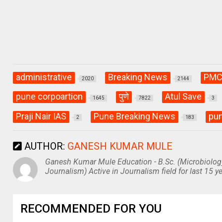
administrative
Breaking News
PM
2020
2144
pune corpoartion
पुणे
Atul Save
1645
7822
3
Praji Nair IAS
Pune Breaking News
pu
2
183
AUTHOR:
GANESH KUMAR MULE
Ganesh Kumar Mule Education - B.Sc. (Microbiolog
Journalism) Active in Journalism field for last 15 ye
RECOMMENDED FOR YOU