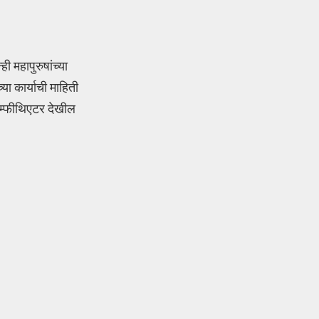
 महापुरुषांच्या
ा कार्याची माहिती
 ॲम्फीथिएटर देखील