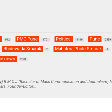
C
PMC Pune
Political
Pune
912
1701
3146
2559
Bhidewada Smarak
Mahatma Phule Smarak
2
2
ne news
2831
y) B.M.C.J (Bachelor of Mass Communication and Journalism) M
ars. Founder-Editor...