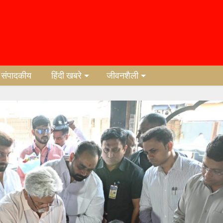
संपादकीय
हिंदी खबरे
जीवनशैली