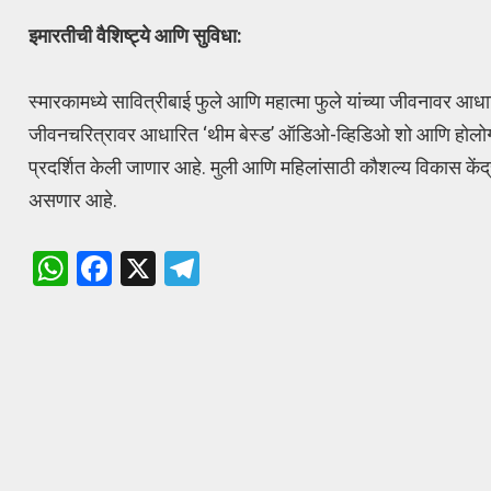
इमारतीची वैशिष्ट्ये आणि सुविधा:
स्मारकामध्ये सावित्रीबाई फुले आणि महात्मा फुले यांच्या जीवनावर आ
जीवनचरित्रावर आधारित ‘थीम बेस्ड’ ऑडिओ-व्हिडिओ शो आणि होलोग्राफीच
प्रदर्शित केली जाणार आहे. मुली आणि महिलांसाठी कौशल्य विकास केंद
असणार आहे.
W
F
X
T
h
a
el
at
ce
e
s
b
gr
A
o
a
p
o
m
p
k