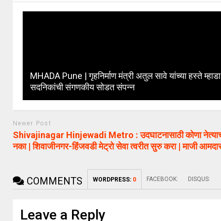
MHADA Pune | गृहनिर्माण मंत्री अतुल सावे यांच्या हस्ते म्हाडा
सदनिकांची संगणकीय सोडत संपन्न
Newer Post
Shivajinagar Hinjewadi Metro : उदघाटनासाठी कोणा नेत्याची
नका | शिवाजीनगर-हिंजवडी मेट्रो सेवा त्वरीत सुरु करा | माजी आमद
COMMENTS
FACEBOOK:
DISQUS:
WORDPRESS:
0
Leave a Reply