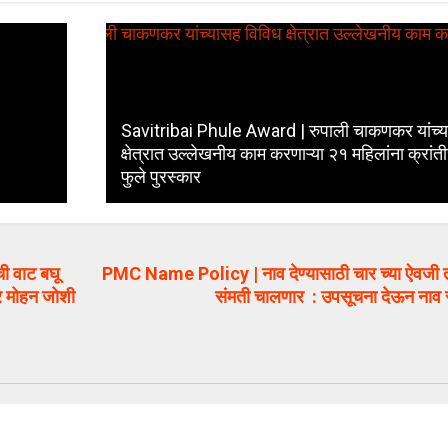
Savitribai Phule Award | रुपाली चाकणकर यांच्
क्षेत्रात उल्लेखनीय काम करणाऱ्या २१ महिलांना क्रांती
फुले पुरस्कार
 वाट बघू
PMC Name Policy | नाव देण्यासाठी चार च्या ऐवजी 
ार मोहन जोशी
संमती चालणार : उपसूचना देऊन नाव स