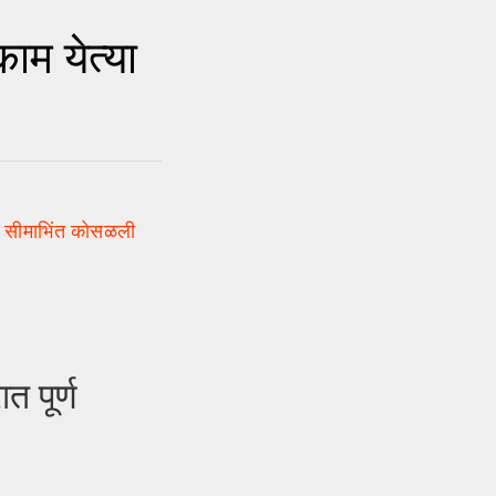
म येत्या
क सीमाभिंत कोसळली
 पूर्ण