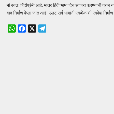
मी स्वतः हिंदीप्रेमी आहे. मात्र हिंदी भाषा दिन साजरा करण्याची गरज
वाद निर्माण केला जात आहे. उलट सर्व भाषांनी एकमेकांशी एकोपा निर्मा
W
F
X
T
h
a
el
at
ce
e
s
b
gr
A
o
a
p
o
m
p
k