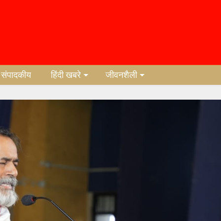
संपादकीय
हिंदी खबरे
जीवनशैली