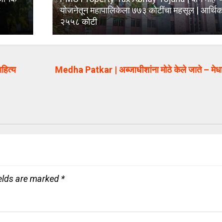
े
योजनेतून महापालिकेला ७७३ कोटींचा महसूल | आर्थिक 
२५५८ कोटी
ित्य
Medha Patkar | अब्जाधीशांना मोठे केले जाते – मेधा
ields are marked
*