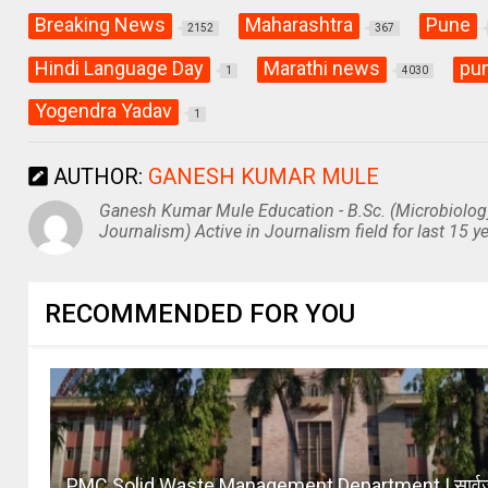
Breaking News
Maharashtra
Pune
2152
367
Hindi Language Day
Marathi news
pu
1
4030
Yogendra Yadav
1
AUTHOR:
GANESH KUMAR MULE
Ganesh Kumar Mule Education - B.Sc. (Microbiolog
Journalism) Active in Journalism field for last 15 ye
RECOMMENDED FOR YOU
PMC Solid Waste Management Department | सार्व