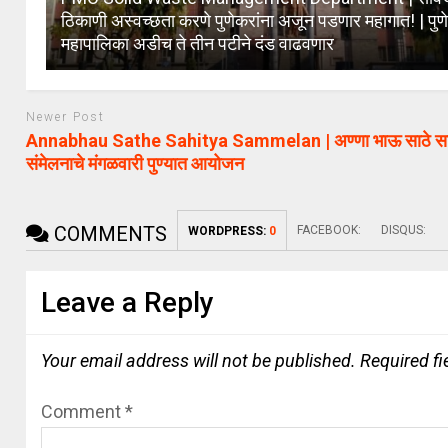
ठिकाणी अस्वच्छता करणे पुणेकरांना अजून पडणार महागात! | पुण
महापालिका अडीच ते तीन पटीने दंड वाढवणार
Newer Post
Annabhau Sathe Sahitya Sammelan | अण्णा भाऊ साठे साह
संमेलनाचे मंगळवारी पुण्यात आयोजन
COMMENTS
FACEBOOK:
DISQUS:
WORDPRESS:
0
Leave a Reply
Your email address will not be published.
Required f
Comment
*