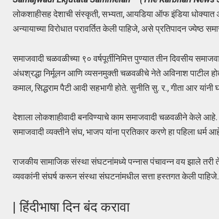
लोकशाहीसह देशाची संस्कृती, सभ्यता, आयडिया ऑफ इंडिया धोक्यात आह
अन्यायाच्या विरोधात परावर्तित केली पाहिजे, असे प्रतिपादन ज्येष्ठ स
समाजवादी चळवळीच्या ९० वर्षपूर्तीनिमित्त पुण्यात तीन दिवसीय समाजव
अंधश्रद्धा निर्मूलन आणि व्यसनमुक्ती चळवळीचे नेते अविनाश पाटील होत
कमाल, सिद्धराम पैटी आदी सहभागी होते. सुनीति सु. र., गीता आर यांनी घ
देशाला लोकशाहीवादी बनविण्याचे काम समाजवादी चळवळीने केले आहे. देश
समाजवादी व्यक्तीने संघ, भाजप यांना प्रतिकार करणे हा पहिला धर्म आहे
राजकीय सामाजिक संस्था संघटनांमध्ये पन्नास पंचावन्न वय झाले तरी ते क
व्यवकांनी संघर्ष करून संस्था संघटनांमधील सत्ता हस्तगत केली पाहिज
| हिंदीभाषा दिन बंद करावा