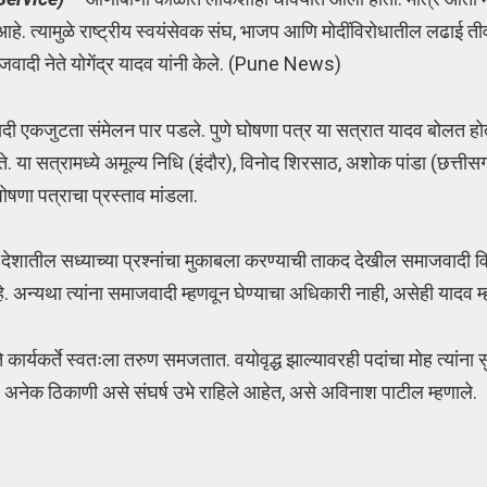
े. त्यामुळे राष्ट्रीय स्वयंसेवक संघ, भाजप आणि मोदींविरोधातील लढाई त
माजवादी नेते योगेंद्र यादव यांनी केले. (Pune News)
ादी एकजुटता संमेलन पार पडले. पुणे घोषणा पत्र या सत्रात यादव बोलत होते
े. या सत्रामध्ये अमूल्य निधि (इंदौर), विनोद शिरसाठ, अशोक पांडा (छत्ती
ोषणा पत्राचा प्रस्ताव मांडला.
ातील सध्याच्या प्रश्नांचा मुकाबला करण्याची ताकद देखील समाजवादी विचार
. अन्यथा त्यांना समाजवादी म्हणवून घेण्याचा अधिकारी नाही, असेही यादव म्
ार्यकर्ते स्वतःला तरुण समजतात. वयोवृद्ध झाल्यावरही पदांचा मोह त्यांना सु
े. अनेक ठिकाणी असे संघर्ष उभे राहिले आहेत, असे अविनाश पाटील म्हणाले.