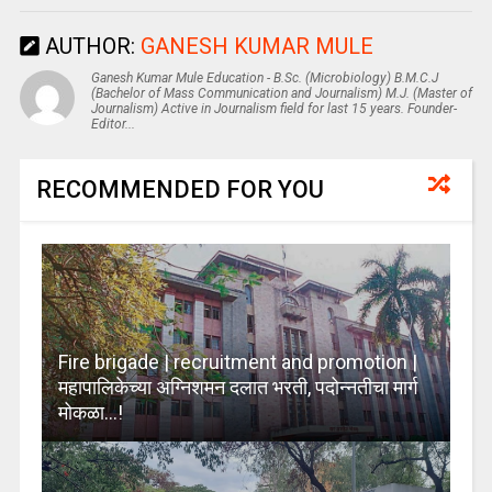
AUTHOR:
GANESH KUMAR MULE
Ganesh Kumar Mule Education - B.Sc. (Microbiology) B.M.C.J
(Bachelor of Mass Communication and Journalism) M.J. (Master of
Journalism) Active in Journalism field for last 15 years. Founder-
Editor...
RECOMMENDED FOR YOU
Fire brigade | recruitment and promotion |
महापालिकेच्या अग्निशमन दलात भरती, पदोन्नतीचा मार्ग
मोकळा…!