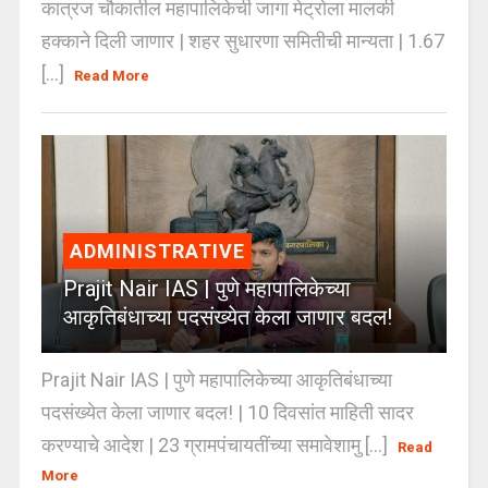
कात्रज चौकातील महापालिकेची जागा मेट्रोला मालकी
हक्काने दिली जाणार | शहर सुधारणा समितीची मान्यता | 1.67
[...]
Read More
ADMINISTRATIVE
Prajit Nair IAS | पुणे महापालिकेच्या
आकृतिबंधाच्या पदसंख्येत केला जाणार बदल!
Prajit Nair IAS | पुणे महापालिकेच्या आकृतिबंधाच्या
पदसंख्येत केला जाणार बदल! | 10 दिवसांत माहिती सादर
करण्याचे आदेश | 23 ग्रामपंचायतींच्या समावेशामु [...]
Read
More