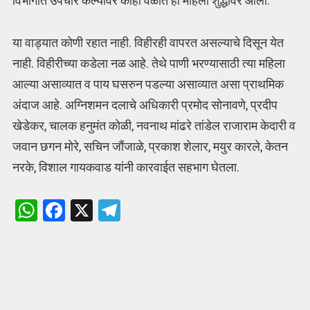
विभागात उपचार केल्यावर काही वेळात ही महिला शुद्धीवर आली.
या वाड्यात कोणी रहात नाही. विहीरही वापरत असल्याचे दिसून येत
नाही. विहीरीच्या कडेला नळ आहे. तेथे पाणी भरण्यासाठी त्या महिला
आल्या असाव्यात व पाय घसरुन पडल्या असाव्यात असा प्राथमिक
अंदाज आहे. अग्निशमन दलाचे अधिकारी प्रमोद सोनावणे, प्रदीप
खेडेकर, चालक हनुमंत कोळी, नवनाथ मांढरे तांडेल राजाराम केदारी व
जवान छगन मोरे, सचिन जौंजाळे, प्रकाश शेलार, मयुर कारले, केतन
नरके, विशाल गायकवाड यांनी कारवाईत सहभाग घेतला.
W
F
X
T
h
a
el
at
ce
e
s
b
gr
A
o
a