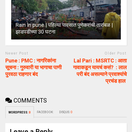
Rain In pune | पहिल्या पावसात पुणेकरांची तारांबळ |
झाडपडीच्या 30 घटना
Newer Post
Older Post
Pune : PMC : नागरिकांना
Lal Pari : MSRTC : आता
सूचना : गुरुवारी या भागाचा पाणी
गावाकडून यायचं कसं? : लाल
पुरवठा राहणार बंद
परी बंद असल्याने प्रवाश्यांचे
प्रचंड हाल
COMMENTS
FACEBOOK:
DISQUS:
0
WORDPRESS:
0
Leave a Reply