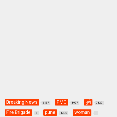
p
o
m
p
k
Breaking News
PMC
पुणे
6137
3997
7829
Fire Brigade
pune
woman
6
1300
1