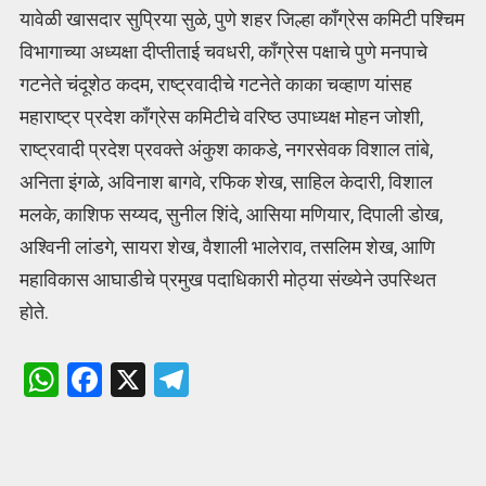
यावेळी खासदार सुप्रिया सुळे, पुणे शहर जिल्हा काँग्रेस कमिटी पश्चिम
विभागाच्या अध्यक्षा दीप्तीताई चवधरी, काँग्रेस पक्षाचे पुणे मनपाचे
गटनेते चंदूशेठ कदम, राष्ट्रवादीचे गटनेते काका चव्‍हाण यांसह
महाराष्ट्र प्रदेश काँग्रेस कमिटीचे वरिष्ठ उपाध्यक्ष मोहन जोशी,
राष्ट्रवादी प्रदेश प्रवक्ते अंकुश काकडे, नगरसेवक विशाल तांबे,
अनिता इंगळे, अविनाश बागवे, रफिक शेख, साहिल केदारी, विशाल
मलके, काशिफ सय्यद, सुनील शिंदे, आसिया मणियार, दिपाली डोख,
अश्विनी लांडगे, सायरा शेख, वैशाली भालेराव, तसलिम शेख, आणि
महाविकास आघाडीचे प्रमुख पदाधिकारी मोठ्या संख्येने उपस्थित
होते.
W
F
X
T
h
a
el
at
ce
e
s
b
gr