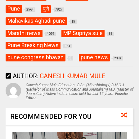
Pune
पुणे
2564
7827
Mahavikas Aghadi pune
15
Marathi news
MP Supriya sule
4029
88
Pune Breaking News
184
pune congress bhavan
pune news
9
2834
AUTHOR:
GANESH KUMAR MULE
Ganesh Kumar Mule Education - B.Sc. (Microbiology) B.M.C.J
(Bachelor of Mass Communication and Journalism) M.J. (Master of
Journalism) Active in Journalism field for last 15 years. Founder-
Editor...
RECOMMENDED FOR YOU