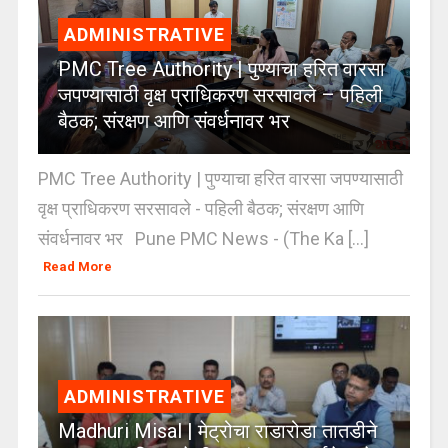
ADMINISTRATIVE
PMC Tree Authority | पुण्याचा हरित वारसा
जपण्यासाठी वृक्ष प्राधिकरण सरसावले – पहिली
बैठक; संरक्षण आणि संवर्धनावर भर
PMC Tree Authority | पुण्याचा हरित वारसा जपण्यासाठी
वृक्ष प्राधिकरण सरसावले - पहिली बैठक; संरक्षण आणि
संवर्धनावर भर Pune PMC News - (The Ka [...]
Read More
ADMINISTRATIVE
Madhuri Misal | मेट्रोचा राडारोडा तातडीने