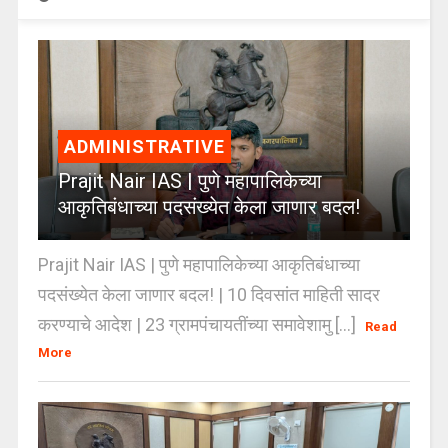
ADMINISTRATIVE
Prajit Nair IAS | पुणे महापालिकेच्या
आकृतिबंधाच्या पदसंख्येत केला जाणार बदल!
Prajit Nair IAS | पुणे महापालिकेच्या आकृतिबंधाच्या
पदसंख्येत केला जाणार बदल! | 10 दिवसांत माहिती सादर
करण्याचे आदेश | 23 ग्रामपंचायतींच्या समावेशामु [...]
Read
More