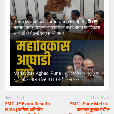
Pune Municipal Corporation Budget | विधान
भवनात तयार होणाऱ्या महापालिका बजेट बाबत महाविकास
आघाडी ने घेतली आयुक्तांची भेट!
Mahavikas Aghadi Pune | रवींद्र धंगेकर, सुप्रिया
सुळे, डॉ. अमोल कोल्हे एकाच वेळी अर्ज भरणार!
Newer Post
Older Post
PMC JE Exam Results
PMC | Pune Metro |
2026 | कनिष्ठ अभियंता
कामगार पुतळा येथील