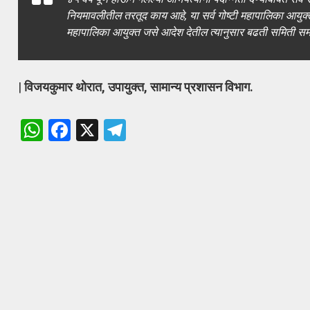
नियमावलीतील तरतूद काय आहे, या सर्व गोष्टी महापालिका आयुक्त 
महापालिका आयुक्त जसे आदेश देतील त्यानुसार बढती समिती समो
|
विजयकुमार थोरात, उपायुक्त, सामान्य प्रशासन विभाग.
W
F
X
T
h
a
el
at
ce
e
s
b
gr
A
o
a
p
o
m
p
k