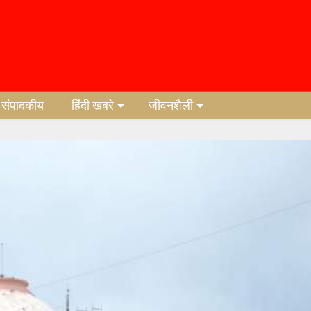
संपादकीय
हिंदी खबरे
जीवनशैली