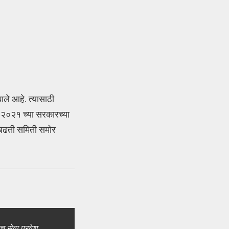
ाले आहे. त्यासाठी
 २०२१ च्या सरकारच्या
न बढती समिती समोर
च सेवा प्रवेश