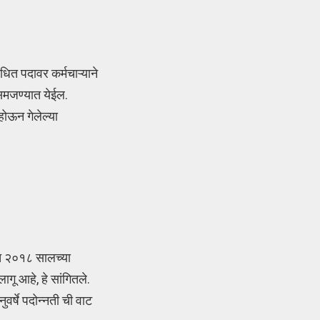
धित पदावर कर्मचाऱ्याने
क समजण्यात येईल.
होऊन गेलेल्या
ात २०१८ सालच्या
लागू आहे, हे सांगितले.
वर्षे पदोन्नती ची वाट