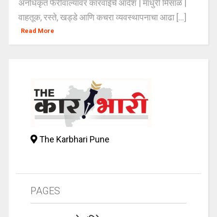
अनधिकृत फेरीवाल्यांवर कारवाईचे आदेश | माधुरी मिसाळ |
वाहतूक, रस्ते, खड्डे आणि कचरा व्यवस्थापनाचा आढा [...]
Read More
The Karbhari Pune
PAGES