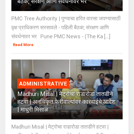
बैठक; संरक्षण आणि संवर्धनावर भर
PMC Tree Authority | पुण्याचा हरित वारसा जपण्यासाठी
वृक्ष प्राधिकरण सरसावले - पहिली बैठक; संरक्षण आणि
संवर्धनावर भर Pune PMC News - (The Ka [...]
Read More
ADMINISTRATIVE
Madhuri Misal | मेट्रोचा राडारोडा तातडीने
हटवा | अनधिकृत फेरीवाल्यांवर कारवाईचे आदेश
| माधुरी मिसाळ
Madhuri Misal | मेट्रोचा राडारोडा तातडीने हटवा |