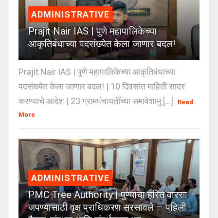
ADMINISTRATIVE
Prajit Nair IAS | पुणे महापालिकेच्या
आकृतिबंधाच्या पदसंख्येत केला जाणार बदल!
Prajit Nair IAS | पुणे महापालिकेच्या आकृतिबंधाच्या
पदसंख्येत केला जाणार बदल! | 10 दिवसांत माहिती सादर
करण्याचे आदेश | 23 ग्रामपंचायतींच्या समावेशामु [...]
Read
More
ADMINISTRATIVE
PMC Tree Authority | पुण्याचा हरित वारसा
जपण्यासाठी वृक्ष प्राधिकरण सरसावले – पहिली