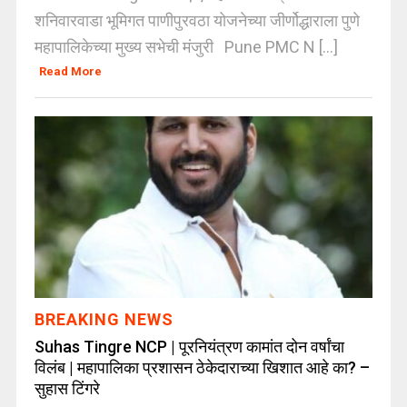
शनिवारवाडा भूमिगत पाणीपुरवठा योजनेच्या जीर्णोद्धाराला पुणे
महापालिकेच्या मुख्य सभेची मंजुरी Pune PMC N [...]
Read More
BREAKING NEWS
Suhas Tingre NCP | पूरनियंत्रण कामांत दोन वर्षांचा
विलंब | महापालिका प्रशासन ठेकेदाराच्या खिशात आहे का? –
सुहास टिंगरे