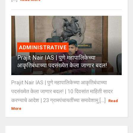
ADMINISTRATIVE
Prajit Nair IAS | पुणे महापालिकेच्या
आकृतिबंधाच्या पदसंख्येत केला जाणार बदल!
Prajit Nair IAS | पुणे महापालिकेच्या आकृतिबंधाच्या
पदसंख्येत केला जाणार बदल! | 10 दिवसांत माहिती सादर
करण्याचे आदेश | 23 ग्रामपंचायतींच्या समावेशामु [...]
Read
More