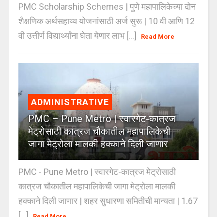
PMC Scholarship Schemes | पुणे महापालिकेच्या दोन
शैक्षणिक अर्थसहाय्य योजनांसाठी अर्ज सुरू | 10 वी आणि 12
वी उत्तीर्ण विद्यार्थ्यांना घेता येणार लाभ [...]
Read More
ADMINISTRATIVE
PMC – Pune Metro | स्वारगेट-कात्रज
मेट्रोसाठी कात्रज चौकातील महापालिकेची
जागा मेट्रोला मालकी हक्काने दिली जाणार
PMC - Pune Metro | स्वारगेट-कात्रज मेट्रोसाठी
कात्रज चौकातील महापालिकेची जागा मेट्रोला मालकी
हक्काने दिली जाणार | शहर सुधारणा समितीची मान्यता | 1.67
[...]
Read More