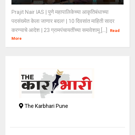
Prajit Nair IAS | पुणे महापालिकेच्या आकृतिबंधाच्या
पदसंख्येत केला जाणार बदल! | 10 दिवसांत माहिती सादर
करण्याचे आदेश | 23 ग्रामपंचायतींच्या समावेशामु [...]
Read
More
The Karbhari Pune