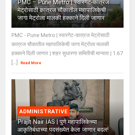
PMC – Pune Metro | स्वारगेट-कात्रज
मेट्रोसाठी कात्रज चौकातील महापालिकेची
जागा मेट्रोला मालकी हक्काने दिली जाणार
PMC - Pune Metro | स्वारगेट-कात्रज मेट्रोसाठी
कात्रज चौकातील महापालिकेची जागा मेट्रोला मालकी
हक्काने दिली जाणार | शहर सुधारणा समितीची मान्यता | 1.67
[...]
Read More
ADMINISTRATIVE
Prajit Nair IAS | पुणे महापालिकेच्या
आकृतिबंधाच्या पदसंख्येत केला जाणार बदल!