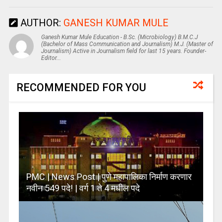
AUTHOR:
GANESH KUMAR MULE
Ganesh Kumar Mule Education - B.Sc. (Microbiology) B.M.C.J
(Bachelor of Mass Communication and Journalism) M.J. (Master of
Journalism) Active in Journalism field for last 15 years. Founder-
Editor...
RECOMMENDED FOR YOU
PMC | News Post | पुणे महापालिका निर्माण करणार
नवीन 549 पदे! | वर्ग 1 ते 4 मधील पदे