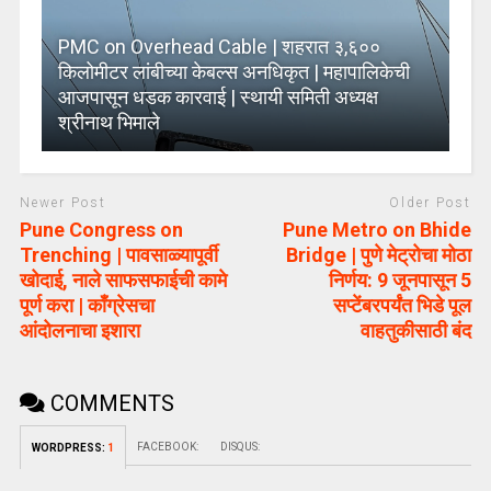
PMC on Overhead Cable | शहरात ३,६००
किलोमीटर लांबीच्या केबल्स अनधिकृत | महापालिकेची
आजपासून धडक कारवाई | स्थायी समिती अध्यक्ष
श्रीनाथ भिमाले
Newer Post
Older Post
Pune Congress on
Pune Metro on Bhide
Trenching | पावसाळ्यापूर्वी
Bridge | पुणे मेट्रोचा मोठा
खोदाई, नाले साफसफाईची कामे
निर्णय: 9 जूनपासून 5
पूर्ण करा | काँग्रेसचा
सप्टेंबरपर्यंत भिडे पूल
आंदोलनाचा इशारा
वाहतुकीसाठी बंद
COMMENTS
FACEBOOK:
DISQUS:
WORDPRESS:
1