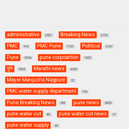
administrative
Breaking News
2027
2150
PMC
PMC Pune
Political
914
1707
3147
Pune
pune corpoartion
2566
1652
पुणे
Marathi news
7829
4030
Mayor Manjusha Nagpure
32
PMC water supply department
136
Pune Breaking News
pune news
184
2835
pune water cut
pune water cut news
89
37
pune water supply
64