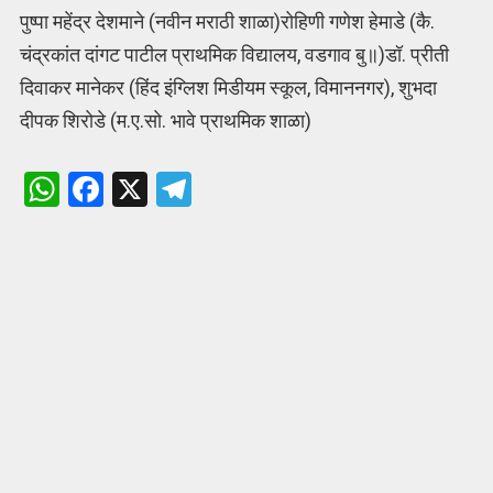
पुष्पा महेंद्र देशमाने (नवीन मराठी शाळा)रोहिणी गणेश हेमाडे (कै.
चंद्रकांत दांगट पाटील प्राथमिक विद्यालय, वडगाव बु॥)डॉ. प्रीती
दिवाकर मानेकर (हिंद इंग्लिश मिडीयम स्कूल, विमाननगर), शुभदा
दीपक शिरोडे (म.ए.सो. भावे प्राथमिक शाळा)
W
F
X
T
h
a
el
at
ce
e
s
b
gr
A
o
a
p
o
m
p
k