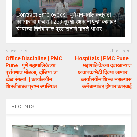
Contract Employees | पुणे मनपातील कंत्राटी
कामगारांचा मेळावा | 250 सुरक्षा रक्षकांना पुन्हा कामावर
घेण्याच्या निर्णयाबद्दल प्रशासनाचे मानले आभार
Newer Post
Older Post
Office Discipline | PMC
Hospitals | PMC Pune |
Pune | पुणे महापालिकेच्या
महापालिकेच्या दवाखान्यात
प्रांगणात भोंडला, दांडिया चा
अचानक भेटी दिल्या जाणार! |
खेळ रंगला! | कार्यालयीन
कार्यालयीन शिस्त नसल्यास
शिस्तीबाबत प्रश्न उपस्थित
कर्मचाऱ्यांवर होणार कारवाई
RECENTS