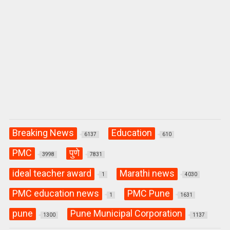
Breaking News
Education
6137
610
PMC
पुणे
3998
7831
ideal teacher award
Marathi news
1
4030
PMC education news
PMC Pune
1
1631
pune
Pune Municipal Corporation
1300
1137