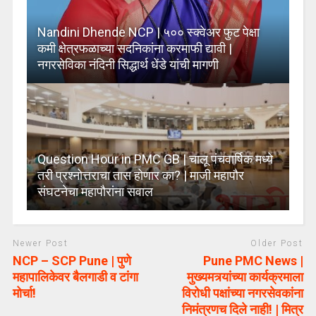
Nandini Dhende NCP | ५०० स्क्वेअर फुट पेक्षा
कमी क्षेत्रफळाच्या सदनिकांना करमाफी द्यावी |
नगरसेविका नंदिनी सिद्धार्थ धेंडे यांची मागणी
Question Hour in PMC GB | चालू पंचवार्षिक मध्ये
तरी प्रश्नोत्तराचा तास होणार का? | माजी महापौर
संघटनेचा महापौरांना सवाल
Newer Post
Older Post
NCP – SCP Pune | पुणे
Pune PMC News |
महापालिकेवर बैलगाडी व टांगा
मुख्यमत्र्यांच्या कार्यक्रमाला
मोर्चा!
विरोधी पक्षांच्या नगरसेवकांना
निमंत्रणच दिले नाही! | मित्र