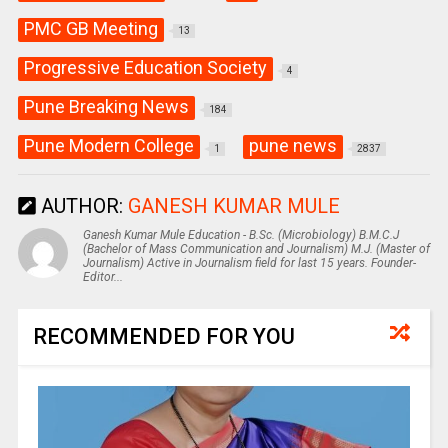
PMC GB Meeting
13
Progressive Education Society
4
Pune Breaking News
184
Pune Modern College
pune news
1
2837
AUTHOR:
GANESH KUMAR MULE
Ganesh Kumar Mule Education - B.Sc. (Microbiology) B.M.C.J
(Bachelor of Mass Communication and Journalism) M.J. (Master of
Journalism) Active in Journalism field for last 15 years. Founder-
Editor...
RECOMMENDED FOR YOU