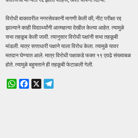
विरोधी बाकावरील नगरसेवकानी मागणी केली की, नीट परीक्षा रद्द
झाल्याने काही विद्यार्थ्यांनी आत्महत्या देखील केल्या आहेत. त्यामुळे
सभा तहकूब केली जावी. त्यानुसार विरोधी पक्षांनी सभा तहकूबी
मांडली. मात्र सत्ताधारी पक्षाने याला विरोध केला. त्यामुळे यावर
मतदान घेण्यात आले. मात्र विरोधी पक्षाकडे फक्त १९ एवढे संख्याबळ
होते. त्यामुळे बहुमताने ही तहकूबी फेटाळली गेली.
W
F
X
T
h
a
el
at
ce
e
s
b
gr
A
o
a
p
o
m