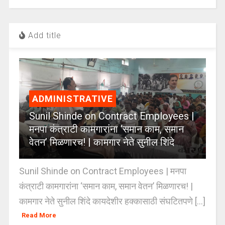
Add title
ADMINISTRATIVE
Sunil Shinde on Contract Employees |
मनपा कंत्राटी कामगारांना ‘समान काम, समान
वेतन’ मिळणारच! | कामगार नेते सुनील शिंदे
Sunil Shinde on Contract Employees | मनपा
कंत्राटी कामगारांना ‘समान काम, समान वेतन’ मिळणारच! |
कामगार नेते सुनील शिंदे कायदेशीर हक्कासाठी संघटितपणे [...]
Read More