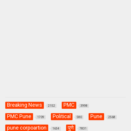
p
k
Breaking News
PMC
2152
3998
PMC Pune
Political
Pune
1709
580
2568
pune corpoartion
पुणे
1654
7831