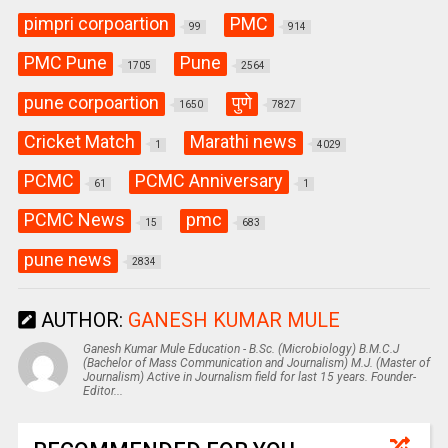
pimpri corpoartion
PMC
99
914
PMC Pune
Pune
1705
2564
pune corpoartion
पुणे
1650
7827
Cricket Match
Marathi news
1
4029
PCMC
PCMC Anniversary
61
1
PCMC News
pmc
15
683
pune news
2834
AUTHOR:
GANESH KUMAR MULE
Ganesh Kumar Mule Education - B.Sc. (Microbiology) B.M.C.J
(Bachelor of Mass Communication and Journalism) M.J. (Master of
Journalism) Active in Journalism field for last 15 years. Founder-
Editor...