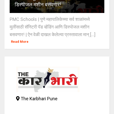
डिस्पोजल मशीन बसवणार!
PMC Schools | पुणे महापालिकेच्या सर्व शाळांमध्ये
मुलींसाठी सॅनिटरी पॅड व्हेंडिंग आणि डिस्पोजल मशीन
बसवणार! | ऐन वेळी दाखल केलेल्या प्रस्तावाला मान् [...]
Read More
The Karbhari Pune