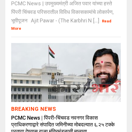
PCMC News | उपमुख्यमंत्री अजित पवार यांच्या हस्ते
पिंपरी चिंचवड परिसरातील विविध विकासकामांचे लोकार्पण,
भूमीपूजन Ajit Pawar - (The Karbhri N [...]
Read
More
BREAKING NEWS
PCMC News | पिंपरी-चिंचवड नवनगर विकास
प्राधिकरणाद्वारे संपादित जमिनीच्या मोबदल्यात ६.२५ टक्के
परतावा देण्यास राज्य मंत्रिमंडळाची मान्यता