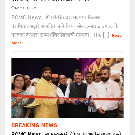
March 11, 2024
PCMC News | पिंपरी-चिंचवड नवनगर विकास
प्राधिकरणाद्वारे संपादित जमिनीच्या मोबदल्यात ६.२५ टक्के
परतावा देण्यास राज्य मंत्रिमंडळाची मान्यता The [...]
Read
More
BREAKING NEWS
PCMC News | उपमुख्यमंत्री देवेंद्र फडणवीस यांच्या हस्ते