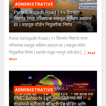
ADMINISTRATIVE
Pune Sinhgadh Road | १५ दिवसांत
सिंहगड रस्ता परिसराचा वाहतूक सर्वेक्षण अहवाल
द्या | वाहतूक वॉर्डन नियुक्तीचा निर्णय
Pune Sinhgadh Road | १५ दिवसांत सिंहगड रस्ता
परिसराचा वाहतूक सर्वेक्षण अहवाल द्या | वाहतूक वॉर्डन
नियुक्तीचा निर्णय | महापौर मंजूषा नागपुरे यांचे पोल [...]
Read
More
ADMINISTRATIVE
PMC Schools | पुणे महापालिकेच्या सर्व
शाळांमध्ये मुलींसाठी सॅनिटरी पॅड व्हेंडिंग आणि