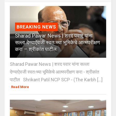
BREAKING NEWS
Sharad Pawar News | शरद पवार यांना
सल्ला देण्याऐवजी स्वतःच्या भूमिकेचे आत्मपरीक्षण
करा – श्रीकांत पाटील
Sharad Pawar News | शरद पवार यांना सल्ला
देण्याऐवजी स्वतःच्या भूमिकेचे आत्मपरीक्षण करा - श्रीकांत
पाटील Shrikant Patil NCP SCP - (The Karbh [...]
Read More