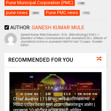
Pune Municipal Corporation (PMC)
1188
pune news
Pune PMC news
2834
1725
AUTHOR:
GANESH KUMAR MULE
Ganesh Kumar Mule Education - B.Sc. (Microbiology) B.M.C.J
(Bachelor of Mass Communication and Journalism) M.J. (Master of
Journalism) Active in Journalism field for last 15 years. Founder-
Editor...
RECOMMENDED FOR YOU
Chief Auditor | 11 विभाग आणि 5 परिमंडळाच्या
निविदा प्रक्रियेबाबत मुख्य लेखा परीक्षकांकडून आक्षेप |
जवळपास 10 कोटीहून अधिक वसुली अपेक्षित