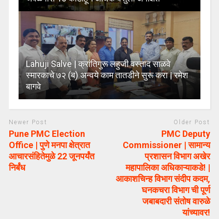
Lahuji Salve | क्रांतिगुरू लहुजी वस्ताद साळवे
स्मारकाचे ७२ (ब) अन्वये काम तातडीने सुरू करा | रमेश
बागवे
Newer Post
Older Post
Pune PMC Election
PMC Deputy
Office | पुणे मनपा क्षेत्रात
Commissioner | सामान्य
आचारसंहितेमुळे 22 जूनपर्यंत
प्रशासन विभाग अखेर
निर्बंध
महापालिका अधिकाऱ्याकडे! |
आकाशचिन्ह विभाग संदीप कदम,
घनकचरा विभाग ची पूर्ण
जबाबदारी संतोष वारुळे
यांच्यावर!