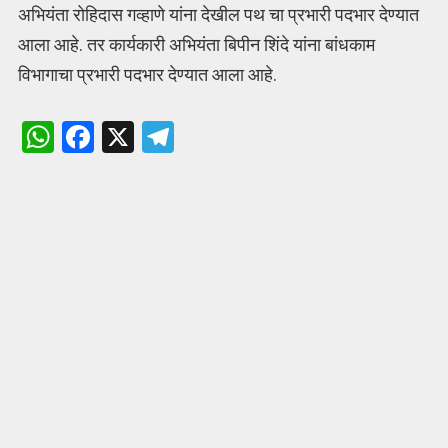
अभियंता रोहिदास गव्हाणे यांना देखील पथ चा प्रभारी पदभार देण्यात
आला आहे. तर कार्यकारी अभियंता बिपीन शिंदे यांना बांधकाम
विभागाचा प्रभारी पदभार देण्यात आला आहे.
W
F
X
T
h
a
el
at
ce
e
s
b
gr
A
o
a
p
o
m
p
k