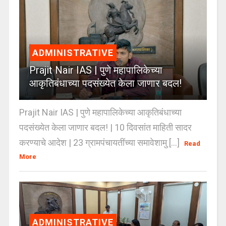
ADMINISTRATIVE
Prajit Nair IAS | पुणे महापालिकेच्या
आकृतिबंधाच्या पदसंख्येत केला जाणार बदल!
Prajit Nair IAS | पुणे महापालिकेच्या आकृतिबंधाच्या
पदसंख्येत केला जाणार बदल! | 10 दिवसांत माहिती सादर
करण्याचे आदेश | 23 ग्रामपंचायतींच्या समावेशामु [...]
Read
More
ADMINISTRATIVE