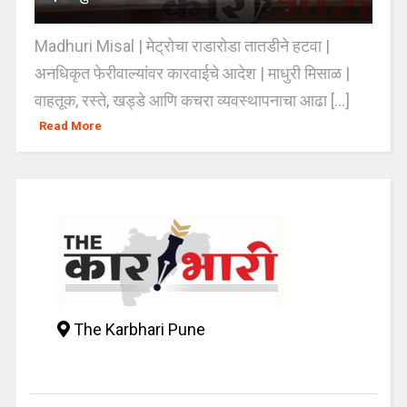
Madhuri Misal | मेट्रोचा राडारोडा तातडीने हटवा |
अनधिकृत फेरीवाल्यांवर कारवाईचे आदेश | माधुरी मिसाळ |
वाहतूक, रस्ते, खड्डे आणि कचरा व्यवस्थापनाचा आढा [...]
Read More
The Karbhari Pune