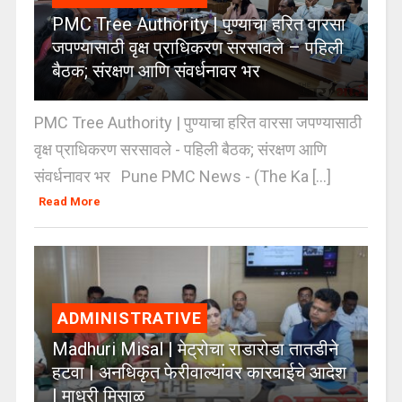
PMC Tree Authority | पुण्याचा हरित वारसा
जपण्यासाठी वृक्ष प्राधिकरण सरसावले – पहिली
बैठक; संरक्षण आणि संवर्धनावर भर
PMC Tree Authority | पुण्याचा हरित वारसा जपण्यासाठी
वृक्ष प्राधिकरण सरसावले - पहिली बैठक; संरक्षण आणि
संवर्धनावर भर Pune PMC News - (The Ka [...]
Read More
ADMINISTRATIVE
Madhuri Misal | मेट्रोचा राडारोडा तातडीने
हटवा | अनधिकृत फेरीवाल्यांवर कारवाईचे आदेश
| माधुरी मिसाळ