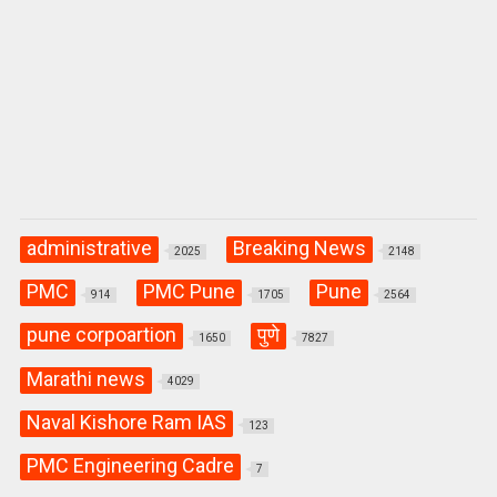
administrative
Breaking News
2025
2148
PMC
PMC Pune
Pune
914
1705
2564
pune corpoartion
पुणे
1650
7827
Marathi news
4029
Naval Kishore Ram IAS
123
PMC Engineering Cadre
7