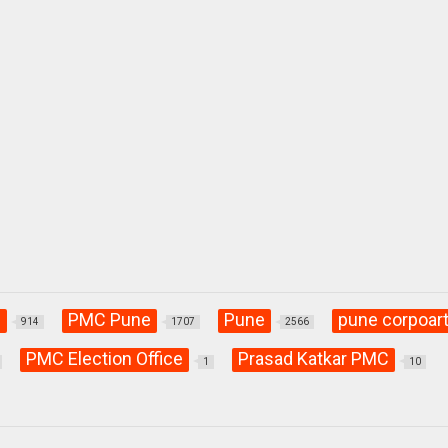
C
PMC Pune
Pune
pune corpoart
914
1707
2566
PMC Election Office
Prasad Katkar PMC
1
10