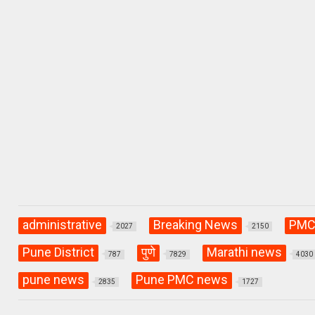
at
ce
e
s
b
gr
A
o
a
p
o
m
p
k
administrative
Breaking News
PM
2027
2150
Pune District
पुणे
Marathi news
787
7829
4030
pune news
Pune PMC news
2835
1727