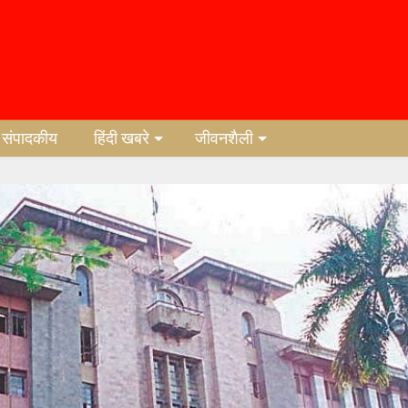
संपादकीय
हिंदी खबरे
जीवनशैली