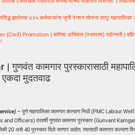
 टंकलेखक पदावरील कर्मचाऱ्यांच्या माहितीत विसंगती | लेखनिकी स
्ध झालेल्या ४२५ कर्मचाऱ्यांना जुनी पेन्शन योजना लागू! महापालिका अ
il) Promotion | कनिष्ठ अभियंता (स्थापत्य) पदोन्नती | बहिस्थ
!
णवंत कामगार पुरस्कारासाठी महापालि
न एकदा मुदतवाढ
ervice)
– पुणे महापालिका कामगार कल्याण निधी (PMC Labour Welfa
es and Officers) दरवर्षी गुणवंत कामगार पुरस्कार (Gunvant Kamga
त्येकी 20 असे 40 पुरस्कार दिले जाणार आहेत. त्यासाठी कामगार कल्याण