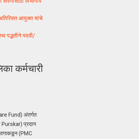
ंवर्गासाठी विभागीय
तिरिक्त आयुक्त यांचे
 पद्धतीने पदवी/
का कर्मचारी
re Fund) अंतर्गत
r Purskar) प्रदान
 विभागाकडून (PMC