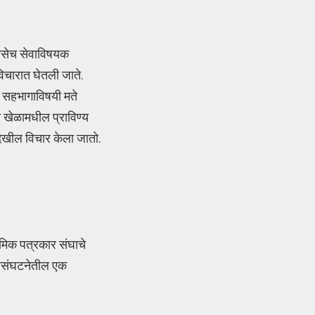
 तसेच सेवाविषयक
विचारात घेतली जाते.
ल सहभागाविषयी मते
ा खेळामधील प्राविण्य
 देखील विचार केला जातो.
रमिक पत्रकार संघाचे
गारसंघटनेतील एक