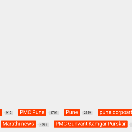
C
PMC Pune
Pune
pune corpoart
912
1701
2559
Marathi news
PMC Gunvant Kamgar Purskar
4025