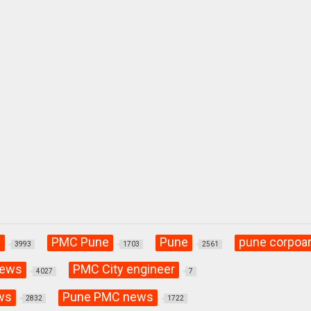
C
PMC Pune
Pune
pune corpoar
3993
1703
2561
news
PMC City engineer
4027
7
ws
Pune PMC news
2832
1722