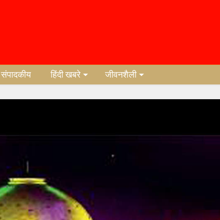
संपादकीय
हिंदी खबरे
जीवनशैली