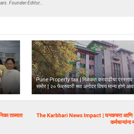
ars. Founder-Editor...
ते
े
Pune Property tax | मिळकत करवाढीचा प्रस्ताव 
समोर | २० फेब्रुवारी च्या अगोदर विषय मान्य होणे आ
िका ताब्यात
The Karbhari News Impact | घनकचरा आणि आर
कर्मचाऱ्यांन