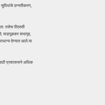
 सुविधांचे उन्नतीकरण,
आला. तसेच पीएमसी
दि. माडगूळकर सभागृह,
ाधान्य देण्यात आले.या
ासासाठी प्रशासनाने अधिक