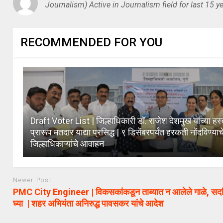
Journalism) Active in Journalism field for last 15 ye
RECOMMENDED FOR YOU
Draft Voter List | जिल्हाधिकारी डॉ. राजेश देशमुख यांच्या हस्
प्रारूप मतदार याद्या प्रसिद्ध | ९ डिसेंबरपर्यंत हरकती नोंदविण्याच
जिल्हाधिकाऱ्यांचे आवाहन
Newer Post
PMC City Engineer | विकसकांकडून ताब्यात न आलेले गाळे, सदन
घ्या | शहर अभियंता अनिरुद्ध पावसकर यांचे आदेश