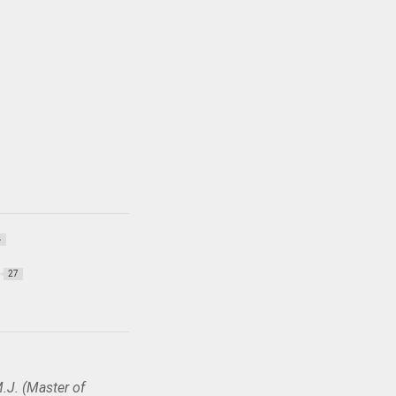
4
27
.J. (Master of