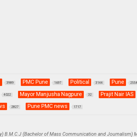
C
PMC Pune
Political
Pune
3989
1697
3144
255
Mayor Manjusha Nagpure
Prajit Nair IAS
4022
32
ws
Pune PMC news
2827
1717
y) B.M.C.J (Bachelor of Mass Communication and Journalism) M