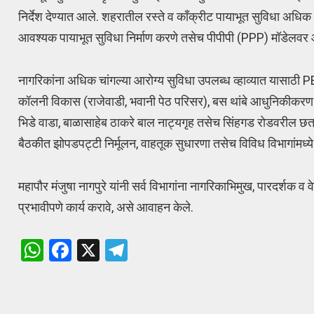
निर्देश देण्यात आले. शहरातील रस्ते व काँक्रीट पायाभूत सुविधा अध
आवश्यक पायाभूत सुविधा निर्माण करणे तसेच पीपीपी (PPP) मॉडेलवर 
नागरिकांना अधिक चांगल्या आरोग्य सुविधा उपलब्ध व्हाव्यात यासाठी
कॉलनी विकास (राजेवाडी, भवानी पेठ परिसर), बस थांबे आधुनिकीकरण 
भिडे वाडा, बाळासाहेब ठाकरे बाल नाट्यगृह तसेच सिंहगड रोडवरील छत
बैठकीत झोपडपट्टी निर्मूलन, वाहतूक सुधारणा तसेच विविध विभागांमध्ये स
महापौर मंजुषा नागपुरे यांनी सर्व विभागांना नागरिकाभिमुख, पारदर्शक व 
प्रभावीपणे कार्य करावे, असे आवाहन केले.
W
F
X
T
h
a
el
at
ce
e