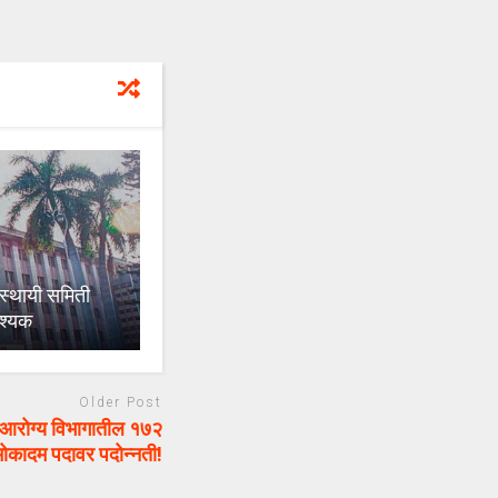
स्थायी समिती
वश्यक
Older Post
ोग्य विभागातील १७२
ा मोकादम पदावर पदोन्नती!