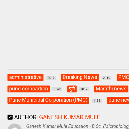
s
b
gr
A
o
a
p
o
m
p
k
administrative
Breaking News
PM
2017
2140
pune corpoartion
पुणे
Marathi news
1642
7817
Pune Municipal Corporation (PMC)
pune ne
1185
AUTHOR:
GANESH KUMAR MULE
Ganesh Kumar Mule Education - B.Sc. (Microbiolog