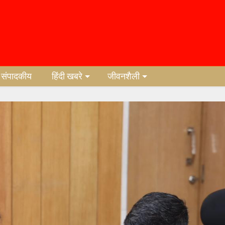
संपादकीय
हिंदी खबरे
जीवनशैली