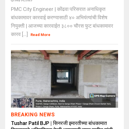
July 30, 2025
PMC City Engineer | कोंढवा परिसरात अनाधिकृत
बांधकामावर कारवाई करण्यासाठी ४० अभियंत्यांची विशेष
नियुक्ती | आजच्या कारवाईत ३८०० चौरस फुट बांधकामावर
कारव [...]
Read More
BREAKING NEWS
Tushar Patil BJP | सिनरजी इमारतीच्या बांधकामात