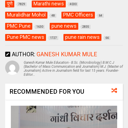
पुणे
Marathi news
7829
4030
Muralidhar Mohol
PMC Officers
48
64
PMC Pune
pune news
1630
2835
Pune PMC news
pune rain news
1727
66
AUTHOR:
GANESH KUMAR MULE
Ganesh Kumar Mule Education - B.Sc. (Microbiology) B.M.C.J
(Bachelor of Mass Communication and Journalism) M.J. (Master of
Journalism) Active in Journalism field for last 15 years. Founder-
Editor...
RECOMMENDED FOR YOU