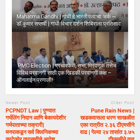
Mahatma Gandhi | गांधी हे भारतीयत्वाचा अर्क ~
डॉ.कुमार सप्तर्षी | गांधी विचार दर्शन शिबिराला प्रतिसाद
PMC Election | प्रचारफेरी, सभा, मिरवणूक तसेच
विविध परवानगी साठी एक खिडकी परवानगी कक्ष –
ऑनलाईन प्रणाली!
Newer Post
Older Post
PCPNDT Law | पुण्यात
Pune Rain News |
गर्भलिंग निदान आणि बेकायदेशीर
खडकवासला धरण साखळीत
गर्भपाताच्या तक्रारी|
एका रात्रीत २.३६ टीएमसीने
मनपाकडून सर्व क्लिनिकच्या
वाढ | गेल्या २४ तासांत ३.७५
काटेकोर तपासणीचे आदेश
टीएमसीने वाढ