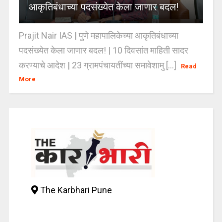
आकृतिबंधाच्या पदसंख्येत केला जाणार बदल!
Prajit Nair IAS | पुणे महापालिकेच्या आकृतिबंधाच्या
पदसंख्येत केला जाणार बदल! | 10 दिवसांत माहिती सादर
करण्याचे आदेश | 23 ग्रामपंचायतींच्या समावेशामु [...]
Read
More
The Karbhari Pune