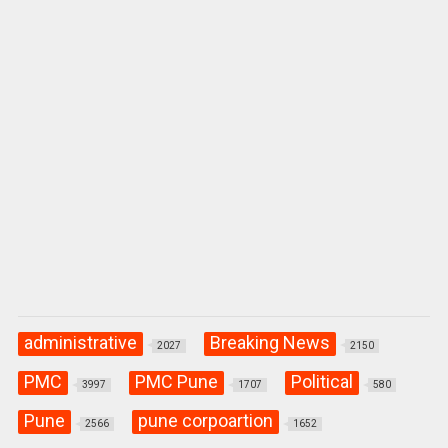
administrative
Breaking News
2027
2150
PMC
PMC Pune
Political
3997
1707
580
Pune
pune corpoartion
2566
1652