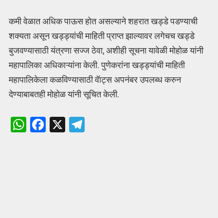
कमी वेळात अधिक पाऊस होत असल्याने शहरात खड्डे पडण्याची
शक्यता असून खड्ड्यांची माहिती प्राप्त झाल्यावर लगेचच खड्डे
बुजवण्यासाठी यंत्रणा सज्ज ठेवा, अशीही सूचना यावेळी मोहोळ यांनी
महापालिका अधिकाऱ्यांना केली. पुणेकरांना खड्ड्यांची माहिती
महापालिकेला कळविण्यासाठी वॅाट्स अपनंबर उपलब्ध करुन
देण्याबाबतही मोहोळ यांनी सूचित केली.
W
F
X
T
h
a
el
at
ce
e
s
b
gr
A
o
a
p
o
m
p
k