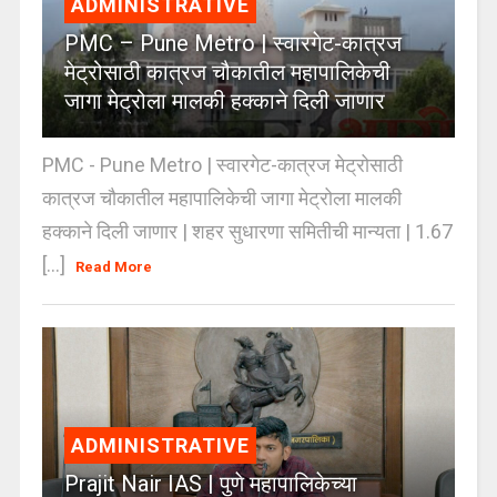
ADMINISTRATIVE
PMC – Pune Metro | स्वारगेट-कात्रज
मेट्रोसाठी कात्रज चौकातील महापालिकेची
जागा मेट्रोला मालकी हक्काने दिली जाणार
PMC - Pune Metro | स्वारगेट-कात्रज मेट्रोसाठी
कात्रज चौकातील महापालिकेची जागा मेट्रोला मालकी
हक्काने दिली जाणार | शहर सुधारणा समितीची मान्यता | 1.67
[...]
Read More
ADMINISTRATIVE
Prajit Nair IAS | पुणे महापालिकेच्या