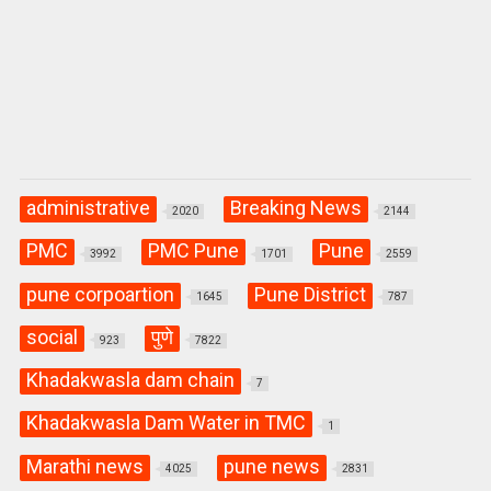
administrative
Breaking News
2020
2144
PMC
PMC Pune
Pune
3992
1701
2559
pune corpoartion
Pune District
1645
787
social
पुणे
923
7822
Khadakwasla dam chain
7
Khadakwasla Dam Water in TMC
1
Marathi news
pune news
4025
2831