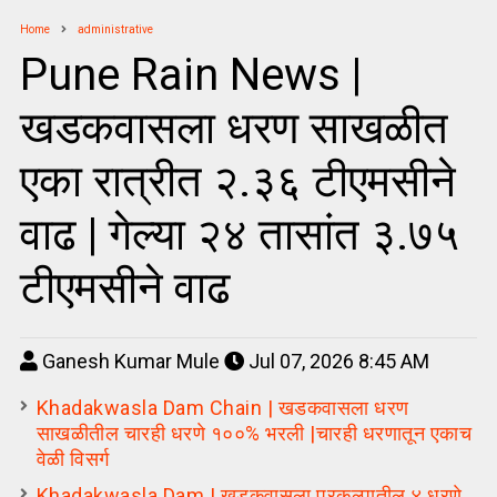
Home
administrative
Pune Rain News |
खडकवासला धरण साखळीत
एका रात्रीत २.३६ टीएमसीने
वाढ | गेल्या २४ तासांत ३.७५
टीएमसीने वाढ
Ganesh Kumar Mule
Jul 07, 2026 8:45 AM
Khadakwasla Dam Chain | खडकवासला धरण
साखळीतील चारही धरणे १००% भरली |चारही धरणातून एकाच
वेळी विसर्ग
Khadakwasla Dam | खडकवासला प्रकल्पातील ४ धरणे