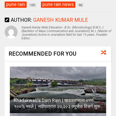
pune rain
pune rain news
122
66
AUTHOR:
GANESH KUMAR MULE
Ganesh Kumar Mule Education - B.Sc. (Microbiology) B.M.C.J
(Bachelor of Mass Communication and Journalism) M.J. (Master of
Journalism) Active in Journalism field for last 15 years. Founder-
Editor...
RECOMMENDED FOR YOU
Khadakwasla Dam Rain | खडकवासला धरण
१००% भरले | नदीपात्रात २७,२०३ क्युसेक विसर्ग सुरू