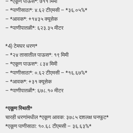
– *एकूण पाऊस*: ७११ मिमी
– *पाणीसाठा*: ४.६२ टीएमसी – *३६.०५%*
– *आवक*: +१४३५ क्यूसेक
– *पाणीपातळी*: ६२३.३५ मीटर
*4) टेमघर धरण*
– *२४ तासातील पाऊस*: १९ मिमी
– *एकूण पाऊस*: ८३४ मिमी
– *पाणीसाठा*: ०.६२ टीएमसी – *१६.६७%*
– *आवक*: +३१ क्यूसेक
– *पाणीपातळी*: ६७८.१० मीटर
*एकूण स्थिती*
चारही धरणांमधील *एकूण आवक: ३७८५ दशलक्ष घनफूट*
*एकूण पाणीसाठा: १०.६८ टीएमसी – ३६.६३%*