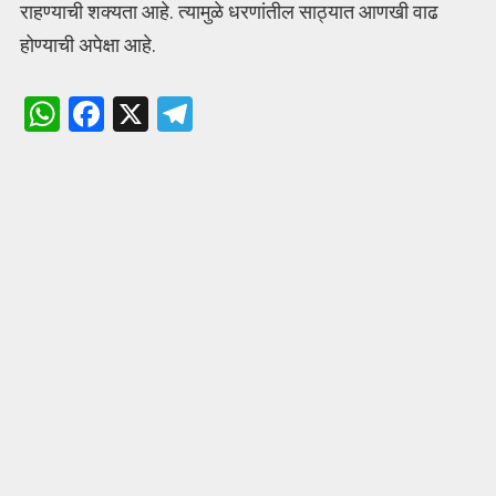
राहण्याची शक्यता आहे. त्यामुळे धरणांतील साठ्यात आणखी वाढ
होण्याची अपेक्षा आहे.
W
F
X
T
h
a
el
at
ce
e
s
b
gr
A
o
a
p
o
m
p
k