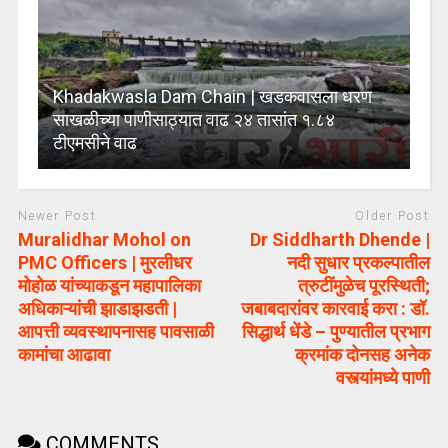
Khadakwasla Dam Chain | खडकवासला धरण
साखळीच्या पाणीसाठ्यात वाढ २४ तासांत १.८४
टीएमसीने वाढ
Newer Post
Older Post
Muralidhar Mohol on
Dr Siddharth Dhende |
PMC Officers | मुरलीधर
नदी सुधार प्रकल्पातील
मोहोळ यांच्याकडून महापालिका
त्रुटींमुळेच पूरस्थिती;
अधिकाऱ्यांची झाडाझडती |
जबाबदारांवर कारवाई करा : डॉ.
आपत्ती व्यवस्थापनासह पावसाळी
सिद्धार्थ धेंडे – पुण्यातील प्रभाग
कामांचा आढावा
क्रमांक दोनसह अनेक
वस्त्यांमध्ये पाणी
COMMENTS