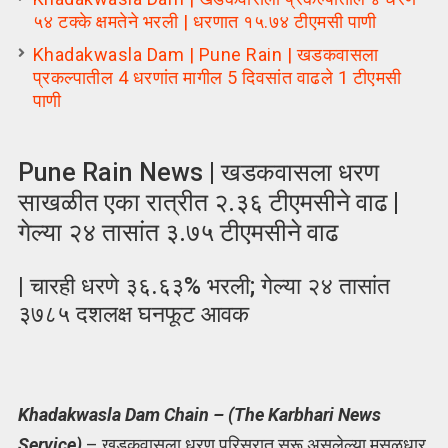
५४ टक्के क्षमतेने भरली | धरणात १५.७४ टीएमसी पाणी
Khadakwasla Dam | Pune Rain | खडकवासला
प्रकल्पातील 4 धरणांत मागील 5 दिवसांत वाढले 1 टीएमसी
पाणी
Pune Rain News | खडकवासला धरण
साखळीत एका रात्रीत २.३६ टीएमसीने वाढ |
गेल्या २४ तासांत ३.७५ टीएमसीने वाढ
| चारही धरणे ३६.६३% भरली; गेल्या २४ तासांत
३७८५ दशलक्ष घनफूट आवक
Khadakwasla Dam Chain – (The Karbhari News
Service)
– खडकवासला धरण परिसरात सुरू असलेल्या मुसळधार