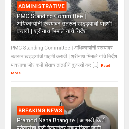
ADMINISTRATIVE
PMC Standing Committee |
अधिकाऱ्यांनी रस्त्यावर उतरून खड्ड्यांची पाहणी
करावी | श्रीनाथ भिमाले यांचे निर्देश
PMC Standing Committee | अधिकाऱ्यांनी रस्त्यावर
उतरून खड्ड्यांची पाहणी करावी | श्रीनाथ भिमाले यांचे निर्देश
पावसाचा जोर कमी होताच तातडीने दुरुस्ती कर [...]
Read
More
BREAKING NEWS
Pramod Nana Bhangire | आणखी किती
पुणेकरांचा बळी गेल्यानंतर महापालिका जागी