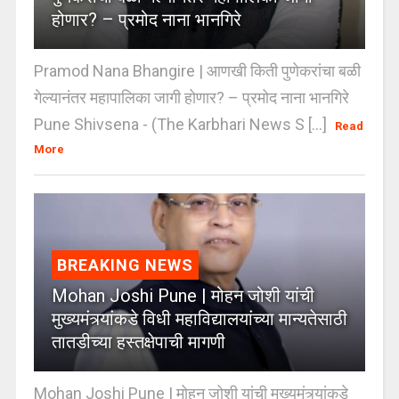
होणार? – प्रमोद नाना भानगिरे
Pramod Nana Bhangire | आणखी किती पुणेकरांचा बळी
गेल्यानंतर महापालिका जागी होणार? – प्रमोद नाना भानगिरे
Pune Shivsena - (The Karbhari News S [...]
Read
More
BREAKING NEWS
Mohan Joshi Pune | मोहन जोशी यांची
मुख्यमंत्र्यांकडे विधी महाविद्यालयांच्या मान्यतेसाठी
तातडीच्या हस्तक्षेपाची मागणी
Mohan Joshi Pune | मोहन जोशी यांची मुख्यमंत्र्यांकडे