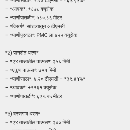
– *पाणीसाठा*: १.२४ टीएमसी – *६२.९२%*
– *आवक*: +८७८ क्यूसेक
– *पाणीपातळी*: ५८०.८६ मीटर
– *विसर्ग*: सांडव्यातून ० टीएमसी
– *पाणीपुरवठा*: PMC ला ४२२ क्यूसेक
*2) पानशेत धरण*
– *२४ तासातील पाऊस*: २५८ मिमी
– *एकूण पाऊस*: ७५१ मिमी
– *पाणीसाठा*: ४.२० टीएमसी – *३९.४१%*
– *आवक*: +११६१ क्यूसेक
– *पाणीपातळी*: ६२१.१५ मीटर
*3) वरसगाव धरण*
– *२४ तासातील पाऊस*: २४० मिमी