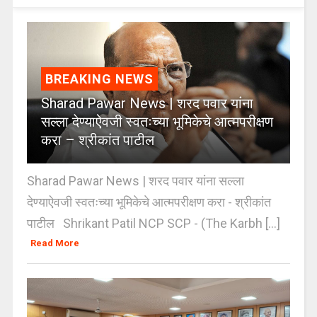
BREAKING NEWS
Sharad Pawar News | शरद पवार यांना
सल्ला देण्याऐवजी स्वतःच्या भूमिकेचे आत्मपरीक्षण
करा – श्रीकांत पाटील
Sharad Pawar News | शरद पवार यांना सल्ला
देण्याऐवजी स्वतःच्या भूमिकेचे आत्मपरीक्षण करा - श्रीकांत
पाटील Shrikant Patil NCP SCP - (The Karbh [...]
Read More