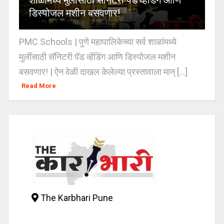
शाळांमध्ये मुलींसाठी सॅनिटरी पॅड व्हेंडिंग आणि
डिस्पोजल मशीन बसवणार!
PMC Schools | पुणे महापालिकेच्या सर्व शाळांमध्ये
मुलींसाठी सॅनिटरी पॅड व्हेंडिंग आणि डिस्पोजल मशीन
बसवणार! | ऐन वेळी दाखल केलेल्या प्रस्तावाला मान् [...]
Read More
The Karbhari Pune