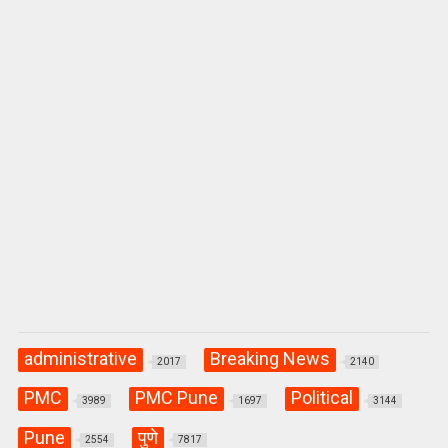
p
k
administrative
Breaking News
2017
2140
PMC
PMC Pune
Political
3989
1697
3144
Pune
पुणे
2554
7817