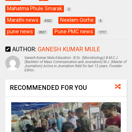
Mahatma Phule Smarak
2
Marathi news
Neelam Gorhe
4022
6
pune news
Pune PMC news
2827
1717
AUTHOR:
GANESH KUMAR MULE
Ganesh Kumar Mule Education - B.Sc. (Microbiology) B.M.C.J
(Bachelor of Mass Communication and Journalism) M.J. (Master of
Journalism) Active in Journalism field for last 15 years. Founder-
Editor...
RECOMMENDED FOR YOU