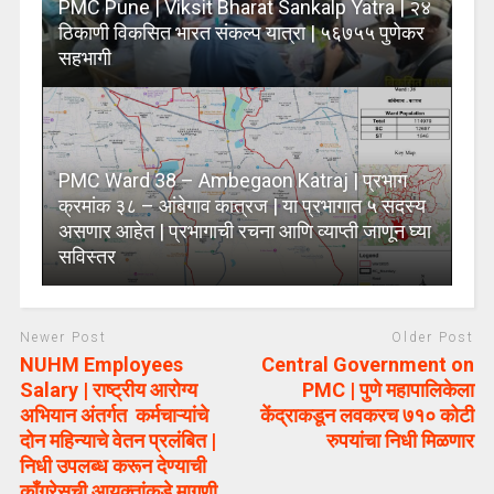
PMC Pune | Viksit Bharat Sankalp Yatra | २४
ठिकाणी विकसित भारत संकल्प यात्रा | ५६७५५ पुणेकर
सहभागी
PMC Ward 38 – Ambegaon Katraj | प्रभाग
क्रमांक ३८ – आंबेगाव कात्रज | या प्रभागात ५ सदस्य
असणार आहेत | प्रभागाची रचना आणि व्याप्ती जाणून घ्या
सविस्तर
Newer Post
Older Post
NUHM Employees
Central Government on
Salary | राष्ट्रीय आरोग्य
PMC | पुणे महापालिकेला
अभियान अंतर्गत कर्मचाऱ्यांचे
केंद्राकडून लवकरच ७१० कोटी
दोन महिन्याचे वेतन प्रलंबित |
रुपयांचा निधी मिळणार
निधी उपलब्ध करून देण्याची
कॉंग्रेसची आयुक्तांकडे मागणी