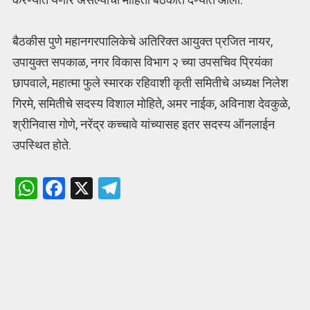
बैठकीस पुणे महानगरपालिकेचे अतिरिक्त आयुक्त प्रजित नायर,
उपायुक्त सपकाळ, नगर विकास विभाग २ च्या उपसचिव प्रियंका
छापवाले, महात्मा फुले स्मारक रहिवाशी कृती समितीचे अध्यक्ष निलेश
गिरमे, समितीचे सदस्य विशाल मोहिते, अमर नाईक, अविनाश देवकुळे,
श्रीनिवास गोणे, नरेंद्र कच्चावे यांच्यासह इतर सदस्य ऑनलाईन
उपस्थित होते.
W
F
X
T
h
a
el
at
ce
e
s
b
gr
A
o
a
p
o
m