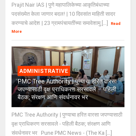
Prajit Nair IAS | पुणे महापालिकेच्या आकृतिबंधाच्या
पदसंख्येत केला जाणार बदल! | 10 दिवसांत माहिती सादर
करण्याचे आदेश | 23 ग्रामपंचायतींच्या समावेशामु [...]
Read
More
ADMINISTRATIVE
PMC Tree Authority | पुण्याचा हरित वारसा
जपण्यासाठी वृक्ष प्राधिकरण सरसावले – पहिली
बैठक; संरक्षण आणि संवर्धनावर भर
PMC Tree Authority | पुण्याचा हरित वारसा जपण्यासाठी
वृक्ष प्राधिकरण सरसावले - पहिली बैठक; संरक्षण आणि
संवर्धनावर भर Pune PMC News - (The Ka [...]