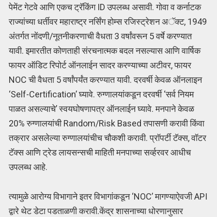
पेमेंट गेटवे आणि एकच ट्रॅकिंग ID उपलब्ध असावी. गोवा व कर्नाटक
राज्यांच्या धर्तीवर महाराष्ट्र नर्सिंग होम्स रजिस्ट्रेशन अॅक्ट, 1949
अंतर्गत नोंदणी/नूतनीकरणाची वैधता 3 वर्षांवरून 5 वर्षे करण्यात
यावी. इमारतीत कोणताही संरचनात्मक बदल नसल्यास आणि वार्षिक
फायर ऑडिट रिपोर्ट ऑनलाईन सादर करण्याच्या अटीवर, फायर
NOC ची वैधता 5 वर्षांपर्यंत करण्यात यावी. दरवर्षी केवळ ऑनलाइन
‘Self-Certification’ घ्यावे. रुग्णालयांकडून दरवर्षी ‘सर्व नियम
पाळत असल्याचे’ स्वयघोषणापत्र ऑनलाईन घ्यावे. मनपाने केवळ
20% रुग्णालयांची Random/Risk Based तपासणी करावी किंवा
तक्रार असलेल्या रुग्णालयांचीच चौकशी करावी. प्रॉपर्टी टॅक्स, वॉटर
टॅक्स आणि ट्रेड लायसन्सची माहिती मनपाच्या सर्व्हरवर आधीच
उपलब्ध आहे.
त्यामुळे आरोग्य विभागाने इतर विभागांकडून ‘NOC’ मागण्याऐवजी API
द्वारे थेट डेटा पडताळणी करावी.केंद्र शासनाच्या धोरणानुसार