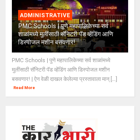
ADMINISTRATIVE
PMC Schools | पुणे महापालिकेच्या सर्व
शाळांमध्ये मुलींसाठी सॅनिटरी पॅड व्हेंडिंग आणि
डिस्पोजल मशीन बसवणार!
PMC Schools | पुणे महापालिकेच्या सर्व शाळांमध्ये
मुलींसाठी सॅनिटरी पॅड व्हेंडिंग आणि डिस्पोजल मशीन
बसवणार! | ऐन वेळी दाखल केलेल्या प्रस्तावाला मान् [...]
Read More