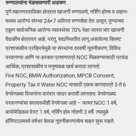
रुग्णालयांना भेडसावणारी अडचण
पुणे महानगरपालिका क्षेत्रात खाजगी रुग्णालये, नर्सिंग होम्स व लहान-
मध्यम आरोग्य संस्था 24×7 अविरत रुग्णसेवा देत असून, पुण्याच्या
एकूण सार्वजनिक आरोग्य व्यवस्थेचा 70% पेक्षा जास्त भार खाजगी
वैद्यकीय क्षेत्रावर आहे. परंतु, सद्यस्थितीत लागू असलेल्या क्लिष्ट
प्रशासकीय प्रक्रियेमुळे या संस्थांना दरवर्षी नूतनीकरण, विविध
परवानग्या आणि ना-हरकत प्रमाणपत्रे NOC मिळवण्यासाठी प्रचंड
आर्थिक, प्रशासकीय व मनुष्यबळ खर्च करावा लागतो.
Fire NOC, BMW Authorization, MPCB Consent,
Property Tax व Water NOC यासाठी एकच कागदपत्रे 5 ते 6
वेगवेगळ्या विभागांना वारंवार सादर करावी लागतात. वेगवेगळ्या
परवानग्यांचा कालावधीही वेगवेगळा आहे – फायर NOC 1 वर्ष,
बायोमेडिकल वेस्ट 1 वर्ष, नर्सिंग होम नोंदणी 3 वर्षे. त्यामुळे
हॉस्पिटलमध्ये वर्षभर केवळ नूतनीकरणाचेच चक्र सुरू राहते.