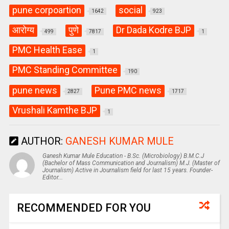
pune corpoartion
social
1642
923
आरोग्य
पुणे
Dr Dada Kodre BJP
499
7817
1
PMC Health Ease
1
PMC Standing Committee
190
pune news
Pune PMC news
2827
1717
Vrushali Kamthe BJP
1
AUTHOR:
GANESH KUMAR MULE
Ganesh Kumar Mule Education - B.Sc. (Microbiology) B.M.C.J
(Bachelor of Mass Communication and Journalism) M.J. (Master of
Journalism) Active in Journalism field for last 15 years. Founder-
Editor...
RECOMMENDED FOR YOU