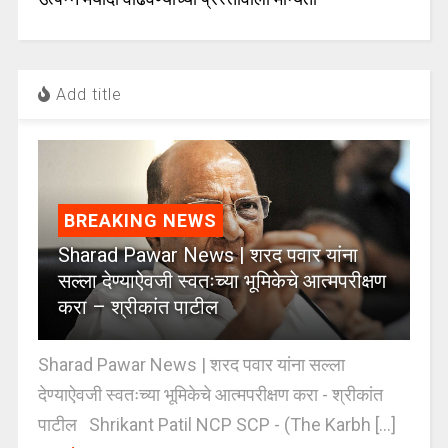
Add title
BREAKING NEWS
Sharad Pawar News | शरद पवार यांना
सल्ला देण्याऐवजी स्वतःच्या भूमिकेचे आत्मपरीक्षण
करा – श्रीकांत पाटील
Sharad Pawar News | शरद पवार यांना सल्ला
देण्याऐवजी स्वतःच्या भूमिकेचे आत्मपरीक्षण करा - श्रीकांत
पाटील Shrikant Patil NCP SCP - (The Karbh [...]