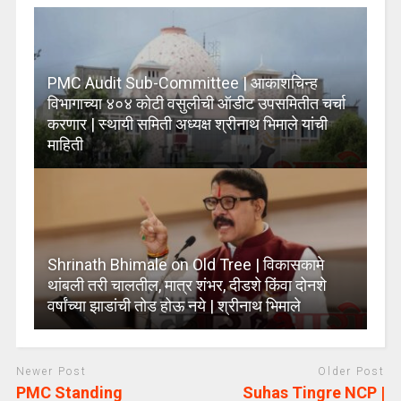
PMC Audit Sub-Committee | आकाशचिन्ह
विभागाच्या ४०४ कोटी वसुलीची ऑडीट उपसमितीत चर्चा
करणार | स्थायी समिती अध्यक्ष श्रीनाथ भिमाले यांची
माहिती
Shrinath Bhimale on Old Tree | विकासकामे
थांबली तरी चालतील, मात्र शंभर, दीडशे किंवा दोनशे
वर्षांच्या झाडांची तोड होऊ नये | श्रीनाथ भिमाले
Newer Post
Older Post
PMC Standing
Suhas Tingre NCP |