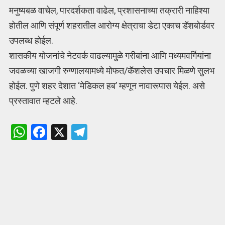
मनुष्यबळ वाचेल, पारदर्शकता वाढेल, प्रशासनाच्या तक्रारी नाहिश्या
होतील आणि संपूर्ण शहरातील आरोग्य क्षेत्राचा डेटा एकाच डॅशबोर्डवर
उपलब्ध होईल.
शासकीय योजनांचे नेटवर्क वाढल्यामुळे गरीबांना आणि मध्यमवर्गियांना
जवळच्या खाजगी रुग्णालयामध्ये मोफत/कॅशलेस उपचार मिळणे सुलभ
होईल. पुणे शहर देशात ‘मेडिकल हब’ म्हणून नावारूपास येईल. असे
प्रस्तावात म्हटले आहे.
W
F
X
T
h
a
el
at
ce
e
s
b
gr
A
o
a
p
o
m