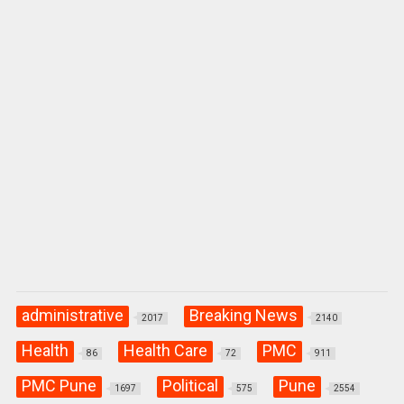
p
k
administrative
Breaking News
2017
2140
Health
Health Care
PMC
86
72
911
PMC Pune
Political
Pune
1697
575
2554