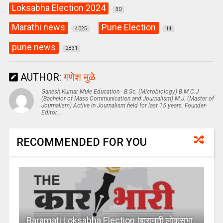
Loksabha Election 2024
30
Marathi news
Pune Election
4025
14
pune news
2831
AUTHOR:
गणेश मुळे
Ganesh Kumar Mule Education - B.Sc. (Microbiology) B.M.C.J
(Bachelor of Mass Communication and Journalism) M.J. (Master of
Journalism) Active in Journalism field for last 15 years. Founder-
Editor...
RECOMMENDED FOR YOU
Baramati Loksabha Election |बारामती लोकसभा