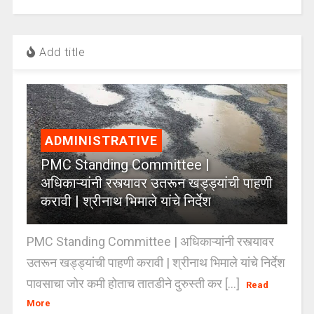
Add title
ADMINISTRATIVE
PMC Standing Committee |
अधिकाऱ्यांनी रस्त्यावर उतरून खड्ड्यांची पाहणी
करावी | श्रीनाथ भिमाले यांचे निर्देश
PMC Standing Committee | अधिकाऱ्यांनी रस्त्यावर
उतरून खड्ड्यांची पाहणी करावी | श्रीनाथ भिमाले यांचे निर्देश
पावसाचा जोर कमी होताच तातडीने दुरुस्ती कर [...]
Read
More