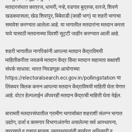
मतदारसंघात कात्रज, धायरी, नऱ्हे, वडगाव बुद्रुक, वारजे, शिवणे
खडकवासला, खेड शिवापुर, बिबेवाडी (काही भाग) या शहरी भागाचा
समावेश करण्यात आलेला आहे. या भागातील मतदारांना मतदान करता
यावे यासाठी मतदनाच्या दिवशी सुट्टी जाहीर करण्यात आली आहे.
शहरी भागातील नागरिकांनी आपल्या मतदान केंद्राविषयी
माहितीकरीता जवळचे मतदान केंद्र किंवा मतदान सहायता कक्षाशी
संपर्क साधावा. भारत निवडणूक आयोगाच्या
https://electoralsearch.eci.gov.in/pollingstation या
लिंकवर क्लिक करुन आपल्या मतदान केंद्राविषयी माहिती घेता येणार
आहे. वोटर हेल्पलाईन ॲपवरही मतदान केंद्राची माहिती घेता येईल.
बारामती मतदारसंघातील ग्रामीण भागासोबत शहराशी संलग्न भागात
उद्योग, उर्जा व कामगार विभागाअंतर्गत असलेल्या सर्व आस्थापना,
कारखाने व दुकान मालक, व्यवस्थापनांनी कार्यरत अधिकारी व