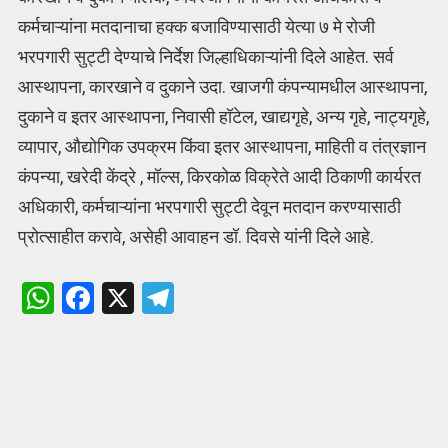
कर्मचाऱ्यांना मतदानाचा हक्क बजाविण्यासाठी येत्या ७ मे रोजी
भरपगारी सुट्टी देण्याचे निर्देश जिल्हाधिकाऱ्यांनी दिले आहेत. सर्व
आस्थापना, कारखाने व दुकाने उदा. खाजगी कंपन्यामधील आस्थापना,
दुकाने व इतर आस्थापना, निवासी हॉटेल, खाद्यगृहे, अन्य गृहे, नाट्यगृहे,
व्यापार, औद्योगिक उपक्रम किंवा इतर आस्थापना, माहिती व तंत्रज्ञान
कंपन्या, खरेदी केंद्रे , मॉल्स, किरकोळ विक्रेते आदी ठिकाणी कार्यरत
अधिकारी, कर्मचाऱ्यांना भरपगारी सुट्टी देवून मतदान करण्यासाठी
प्रोत्साहीत करावे, असेही आवाहन डॉ. दिवसे यांनी दिले आहे.
W
F
X
T
h
a
el
at
ce
e
s
b
gr
A
o
a