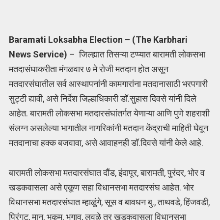
Baramati Loksabha Election – (The Karbhari
News Service)
– जिल्ह्यात तिसऱ्या टप्प्यात बारामती लोकसभा
मतदासंघाकरीता मंगळवार ७ मे रोजी मतदान होत असून
मतदारसंघातील सर्व आस्थापनांनी कामगारांना मतदानासाठी भरपगारी
सुट्टी द्यावी, असे निर्देश जिल्हाधिकारी डॉ.सुहास दिवसे यांनी दिले
आहेत. बारामती लोकसभा मतदारसंघांतर्गत येणाऱ्या आणि पुणे शहराशी
संलग्न असलेल्या भागातील नागरिकांनी मतदान केंद्राची माहिती घेवून
मतदानाचा हक्क बजवावा, असे आवाहनही डॉ.दिवसे यांनी केले आहे.
बारामती लोकसभा मतदारसंघात दौंड, इंदापूर, बारामती, पुरंदर, भोर व
खडकवासला असे एकूण सहा विधानसभा मतदारसंघ आहेत. भोर
विधानसभा मतदारसंघात म्हाळुंगे, सूस व बावधन बु., ताथवडे, हिंजवडी,
पिरंगुट, मान, भुकूम, भुगाव, लवळे तर खडकवासला विधानसभा