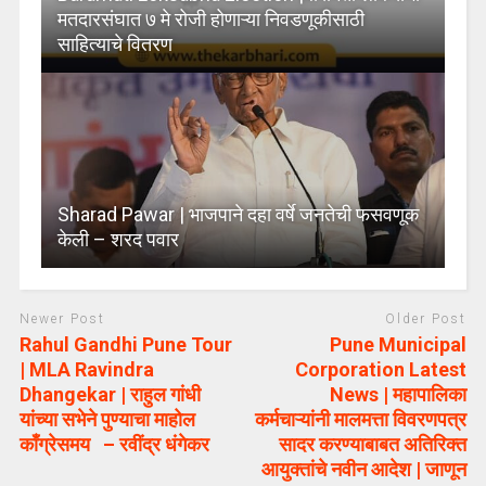
मतदारसंघात ७ मे रोजी होणाऱ्या निवडणूकीसाठी
साहित्याचे वितरण
Sharad Pawar | भाजपाने दहा वर्षे जनतेची फसवणूक
केली – शरद पवार
Newer Post
Older Post
Rahul Gandhi Pune Tour
Pune Municipal
| MLA Ravindra
Corporation Latest
Dhangekar | राहुल गांधी
News | महापालिका
यांच्या सभेने पुण्याचा माहोल
कर्मचाऱ्यांनी मालमत्ता विवरणपत्र
काँग्रेसमय – रवींद्र धंगेकर
सादर करण्याबाबत अतिरिक्त
आयुक्तांचे नवीन आदेश | जाणून