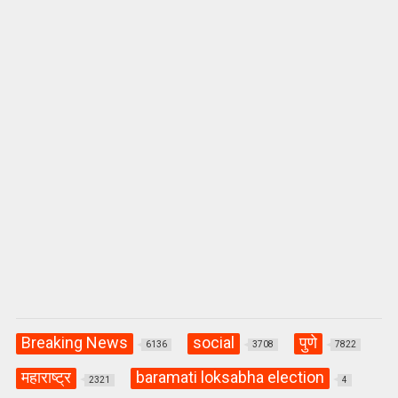
p
o
m
p
k
Breaking News
social
पुणे
6136
3708
7822
महाराष्ट्र
baramati loksabha election
2321
4