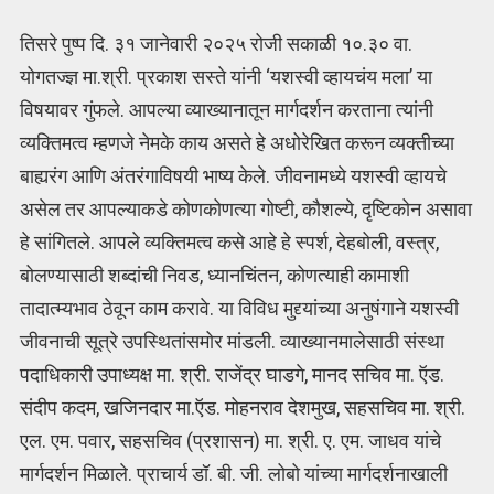
तिसरे पुष्प दि. ३१ जानेवारी २०२५ रोजी सकाळी १०.३० वा.
योगतज्ज्ञ मा.श्री. प्रकाश सस्ते यांनी ‘यशस्वी व्हायचंय मला’ या
विषयावर गुंफले. आपल्या व्याख्यानातून मार्गदर्शन करताना त्यांनी
व्यक्तिमत्व म्हणजे नेमके काय असते हे अधोरेखित करून व्यक्तीच्या
बाह्यरंग आणि अंतरंगाविषयी भाष्य केले. जीवनामध्ये यशस्वी व्हायचे
असेल तर आपल्याकडे कोणकोणत्या गोष्टी, कौशल्ये, दृष्टिकोन असावा
हे सांगितले. आपले व्यक्तिमत्व कसे आहे हे स्पर्श, देहबोली, वस्त्र,
बोलण्यासाठी शब्दांची निवड, ध्यानचिंतन, कोणत्याही कामाशी
तादात्म्यभाव ठेवून काम करावे. या विविध मुद्द्यांच्या अनुषंगाने यशस्वी
जीवनाची सूत्रे उपस्थितांसमोर मांडली. व्याख्यानमालेसाठी संस्था
पदाधिकारी उपाध्यक्ष मा. श्री. राजेंद्र घाडगे, मानद सचिव मा. ऍड.
संदीप कदम, खजिनदार मा.ऍड. मोहनराव देशमुख, सहसचिव मा. श्री.
एल. एम. पवार, सहसचिव (प्रशासन) मा. श्री. ए. एम. जाधव यांचे
मार्गदर्शन मिळाले. प्राचार्य डॉ. बी. जी. लोबो यांच्या मार्गदर्शनाखाली