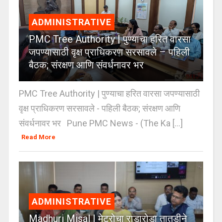
ADMINISTRATIVE
PMC Tree Authority | पुण्याचा हरित वारसा
जपण्यासाठी वृक्ष प्राधिकरण सरसावले – पहिली
बैठक; संरक्षण आणि संवर्धनावर भर
PMC Tree Authority | पुण्याचा हरित वारसा जपण्यासाठी
वृक्ष प्राधिकरण सरसावले - पहिली बैठक; संरक्षण आणि
संवर्धनावर भर Pune PMC News - (The Ka [...]
Read More
ADMINISTRATIVE
Madhuri Misal | मेट्रोचा राडारोडा तातडीने