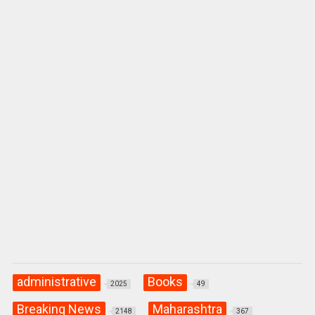
p
o
m
p
k
administrative
Books
2025
49
Breaking News
Maharashtra
2148
367