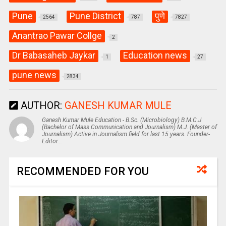
Pune
Pune District
पुणे
2564
787
7827
Anantrao Pawar Collge
2
Dr Babasaheb Jaykar
Education news
1
27
pune news
2834
AUTHOR:
GANESH KUMAR MULE
Ganesh Kumar Mule Education - B.Sc. (Microbiology) B.M.C.J
(Bachelor of Mass Communication and Journalism) M.J. (Master of
Journalism) Active in Journalism field for last 15 years. Founder-
Editor...
RECOMMENDED FOR YOU