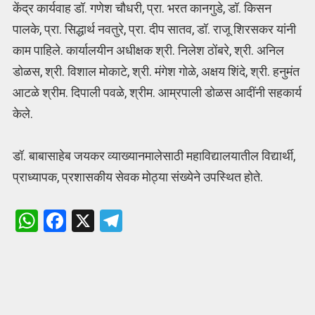
केंद्र कार्यवाह डॉ. गणेश चौधरी, प्रा. भरत कानगुडे, डॉ. किसन
पालके, प्रा. सिद्धार्थ नवतुरे, प्रा. दीप सातव, डॉ. राजू शिरसकर यांनी
काम पाहिले. कार्यालयीन अधीक्षक श्री. निलेश ठोंबरे, श्री. अनिल
डोळस, श्री. विशाल मोकाटे, श्री. मंगेश गोळे, अक्षय शिंदे, श्री. हनुमंत
आटळे श्रीम. दिपाली पवळे, श्रीम. आम्रपाली डोळस आदींनी सहकार्य
केले.
डॉ. बाबासाहेब जयकर व्याख्यानमालेसाठी महाविद्यालयातील विद्यार्थी,
प्राध्यापक, प्रशासकीय सेवक मोठ्या संख्येने उपस्थित होते.
W
F
X
T
h
a
el
at
ce
e
s
b
gr
A
o
a