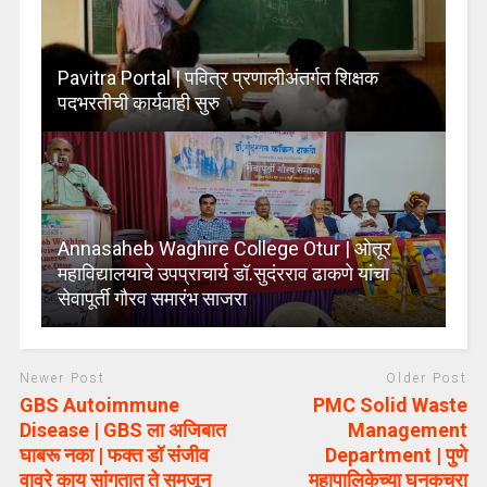
Pavitra Portal | पवित्र प्रणालीअंतर्गत शिक्षक
पदभरतीची कार्यवाही सुरु
Annasaheb Waghire College Otur | ओतूर
महाविद्यालयाचे उपप्राचार्य डॉ.सुदंरराव ढाकणे यांचा
सेवापूर्ती गौरव समारंभ साजरा
Newer Post
Older Post
GBS Autoimmune
PMC Solid Waste
Disease | GBS ला अजिबात
Management
घाबरू नका | फक्त डॉ संजीव
Department | पुणे
वावरे काय सांगतात ते समजून
महापालिकेच्या घनकचरा