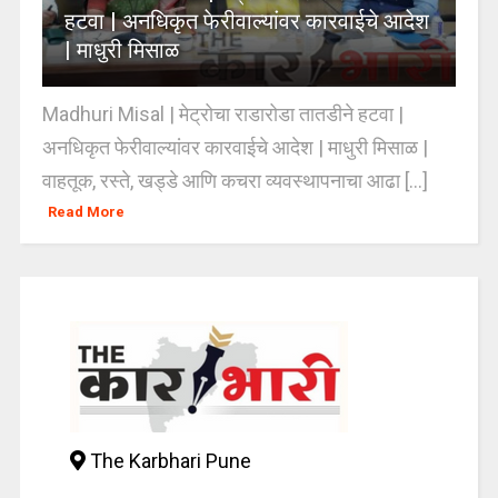
हटवा | अनधिकृत फेरीवाल्यांवर कारवाईचे आदेश
| माधुरी मिसाळ
Madhuri Misal | मेट्रोचा राडारोडा तातडीने हटवा |
अनधिकृत फेरीवाल्यांवर कारवाईचे आदेश | माधुरी मिसाळ |
वाहतूक, रस्ते, खड्डे आणि कचरा व्यवस्थापनाचा आढा [...]
Read More
The Karbhari Pune