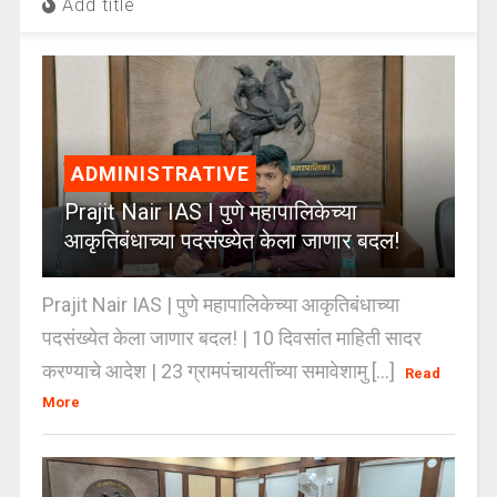
Add title
ADMINISTRATIVE
Prajit Nair IAS | पुणे महापालिकेच्या
आकृतिबंधाच्या पदसंख्येत केला जाणार बदल!
Prajit Nair IAS | पुणे महापालिकेच्या आकृतिबंधाच्या
पदसंख्येत केला जाणार बदल! | 10 दिवसांत माहिती सादर
करण्याचे आदेश | 23 ग्रामपंचायतींच्या समावेशामु [...]
Read
More