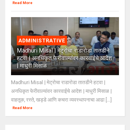
Read More
ADMINISTRATIVE
Madhuri Misal | मेट्रोचा राडारोडा तातडीने
हटवा | अनधिकृत फेरीवाल्यांवर कारवाईचे आदेश
| माधुरी मिसाळ
Madhuri Misal | मेट्रोचा राडारोडा तातडीने हटवा |
अनधिकृत फेरीवाल्यांवर कारवाईचे आदेश | माधुरी मिसाळ |
वाहतूक, रस्ते, खड्डे आणि कचरा व्यवस्थापनाचा आढा [...]
Read More