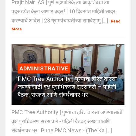
Prajit Nair IAS | पुणे महापालिकेच्या आकृतिबंधाच्या
पदसंख्येत केला जाणार बदल! | 10 दिवसांत माहिती सादर
करण्याचे आदेश | 23 ग्रामपंचायतींच्या समावेशामु [...]
Read
More
ADMINISTRATIVE
PMC Tree Authority | पुण्याचा हरित वारसा
जपण्यासाठी वृक्ष प्राधिकरण सरसावले – पहिली
बैठक; संरक्षण आणि संवर्धनावर भर
PMC Tree Authority | पुण्याचा हरित वारसा जपण्यासाठी
वृक्ष प्राधिकरण सरसावले - पहिली बैठक; संरक्षण आणि
संवर्धनावर भर Pune PMC News - (The Ka [...]