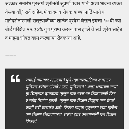
सत्कार समारंभ प्रसंगी श्रीमती सुवर्णा पवार यांनी अशा भावना व्यक्त
केल्या की,” सर्व साहेब, मोकादम व सेवक यांच्या पाठिंब्याने व
मार्गदर्शनाखाली रात्रपाळीच्या शाळेत प्रवेश घेऊन इयत्ता १० वी च्या
बोर्ड परिक्षेत ५५.२०% गुण प्राप्त करून पास झाले ते सर्व श्रेय साहेब
व माझ्या सोबत काम करणाऱ्या सेवकांना आहे.
——–
सफाई कामगार असल्याने पुणे महानगरपालिका कामगार
युनियन बरोबर संपर्क आला. युनियनने “आता थांबायचं नाय”
हा चित्रपट दाखवला म्हणून मला स्वतःला शिकण्याची जिद्द
व उमेद निर्माण झाली. म्हणून मला शिक्षण शिकून मला वेगळं
काही तरी करायंच आहे. शिवाय माझ्या एकूलत्या एका मुलीस
पण शिक्षण शिकवणारच. तसेच इतर कामगारांनी पण शिक्षण
शिकावं.