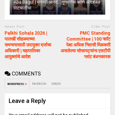
Aba Bagul | मनस्वी आनंद….गुणवत्तेचा आणि आदर्शवत
वाटचालीचा
Newer Post
Older Post
Palkhi Sohala 2026 |
PMC Standing
पालखी सोहळ्याच्या
Committee | 100 फ्लॅट
समन्वयासाठी उपायुक्त दर्जाचा
पेक्षा अधिक निवासी मिळकती
अधिकारी | महापालिका
असलेल्या सोसायट्यांना एसटीपी
आयुक्तांचे आदेश
प्लांट बंधनकारक
COMMENTS
FACEBOOK:
DISQUS:
WORDPRESS:
0
Leave a Reply