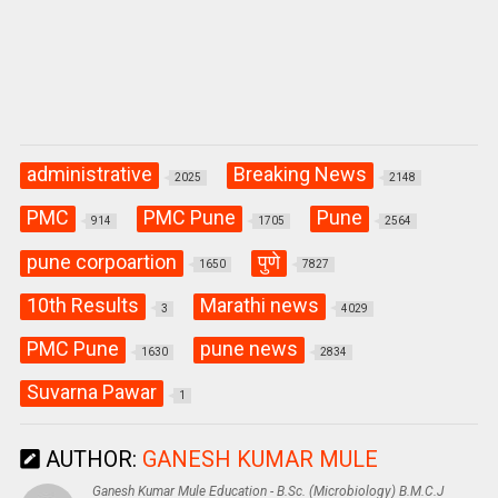
administrative
Breaking News
2025
2148
PMC
PMC Pune
Pune
914
1705
2564
pune corpoartion
पुणे
1650
7827
10th Results
Marathi news
3
4029
PMC Pune
pune news
1630
2834
Suvarna Pawar
1
AUTHOR:
GANESH KUMAR MULE
Ganesh Kumar Mule Education - B.Sc. (Microbiology) B.M.C.J