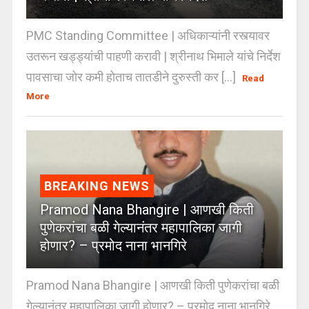
PMC Standing Committee | अधिकाऱ्यांनी रस्त्यावर
उतरून खड्ड्यांची पाहणी करावी | श्रीनाथ भिमाले यांचे निर्देश
पावसाचा जोर कमी होताच तातडीने दुरुस्ती कर [...]
Read
More
BREAKING NEWS
Pramod Nana Bhangire | आणखी किती
पुणेकरांचा बळी गेल्यानंतर महापालिका जागी
होणार? – प्रमोद नाना भानगिरे
Pramod Nana Bhangire | आणखी किती पुणेकरांचा बळी
गेल्यानंतर महापालिका जागी होणार? – प्रमोद नाना भानगिरे