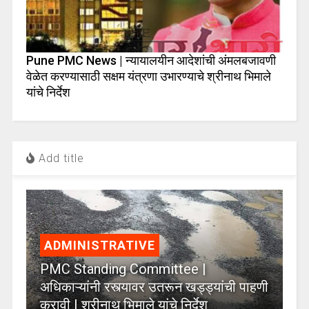
Pune PMC News | न्यायालयीन आदेशांची अंमलबजावणी
वेळेत करण्यासाठी सक्षम यंत्रणा उभारण्याचे श्रीनाथ भिमाले
यांचे निर्देश
Add title
ADMINISTRATIVE
PMC Standing Committee |
अधिकाऱ्यांनी रस्त्यावर उतरून खड्ड्यांची पाहणी
करावी | श्रीनाथ भिमाले यांचे निर्देश