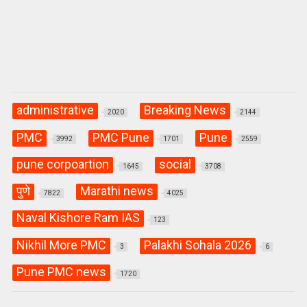
administrative
Breaking News
2020
2144
PMC
PMC Pune
Pune
3992
1701
2559
pune corpoartion
social
1645
3708
पुणे
Marathi news
7822
4025
Naval Kishore Ram IAS
123
Nikhil More PMC
Palakhi Sohala 2026
3
6
Pune PMC news
1720