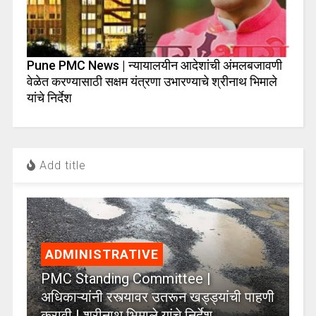
Pune PMC News | न्यायालयीन आदेशांची अंमलबजावणी
वेळेत करण्यासाठी सक्षम यंत्रणा उभारण्याचे श्रीनाथ भिमाले
यांचे निर्देश
Add title
ADMINISTRATIVE
PMC Standing Committee |
अधिकाऱ्यांनी रस्त्यावर उतरून खड्ड्यांची पाहणी
करावी | श्रीनाथ भिमाले यांचे निर्देश