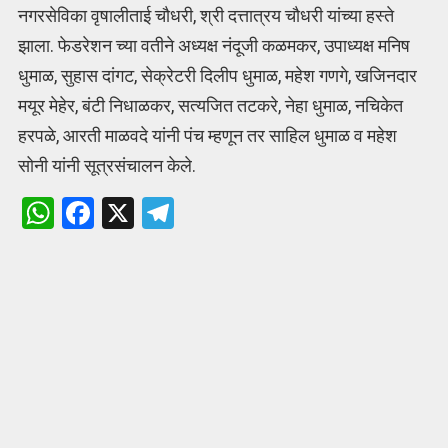
नगरसेविका वृषालीताई चौधरी, श्री दत्तात्रय चौधरी यांच्या हस्ते
झाला. फेडरेशन च्या वतीने अध्यक्ष नंदूजी कळमकर, उपाध्यक्ष मनिष
धुमाळ, सुहास दांगट, सेक्रेटरी दिलीप धुमाळ, महेश गणगे, खजिनदार
मयूर मेहेर, बंटी निधाळकर, सत्यजित तटकरे, नेहा धुमाळ, नचिकेत
हरपळे, आरती माळवदे यांनी पंच म्हणून तर साहिल धुमाळ व महेश
सोनी यांनी सूत्रसंचालन केले.
W
F
X
T
h
a
el
at
ce
e
s
b
gr
A
o
a
p
o
m
p
k