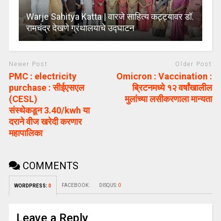
Warje Sahitya Katta | वारजे साहित्य कट्ट्यावर डॉ.
रामचंद्र देखणे ग्रंथालयाचे उद्घाटन
Newer Post
Older Post
PMC : electricity
Omicron : Vaccination :
purchase : सीईएसएल
ब्रिटनमध्ये १२ वर्षांखालील
(CESL)
मुलांच्या लसीकरणाला मान्यता
संस्थेकडून 3.40/kwh या
दराने वीज खरेदी करणार
महापालिका
COMMENTS
FACEBOOK:
DISQUS:
0
WORDPRESS:
0
Leave a Reply