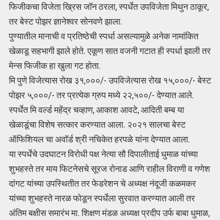
फिजीकचा विजेता ख्रिस जॉन ठरला, स्पर्धेत उपविजेता मिथुन ठाकूर,
तर बेस्ट पोझर ज्ञानेश्वर सोनवणे झाला.
पुण्यातील मानाची व प्रतिष्ठेची स्पर्धा असल्यामुळे अनेक नामांकित
खेळाडू सहभागी झाले होते. एकूण सात वजनी गटात ही स्पर्धा झाली तर
मेन्स फिजीक हा खुला गट होता.
मि पुणे विजेत्यास रोख ३१,०००/- उपविजेत्यास रोख १५,०००/- बेस्ट
पोझर ५,०००/- तर प्रत्येक ग्रुप मध्ये २२,५००/- देण्यात आले.
स्पर्धेत मि वर्ल्ड महेंद्र चव्हाण, आकाश आवटे, आदिती बम्ब या
खेळाडूंचा विशेष सत्कार करण्यात आला. २०२१ सालचा बेस्ट
ऑफिशियल चा अवॉर्ड श्री नचिकेत हरपळे यांना देण्यात आला.
या स्पर्धेचे उदघाटन विरोधी पक्ष नेत्या सौ दिपालीताई धुमाळ यांच्या
शुभहस्ते तर माय फिटनेसचे सूरज रोनाड आणि राहील विराणी व गणेश
दांगट यांच्या उपस्थितीत तर फेडरेशन चे अध्यक्ष नंदूजी कळमकर
यांच्या शुभहस्ते नारळ फोडून स्पर्धेला सुरवात करण्यात आली तर
अंतिम बक्षीस समारंभ मा. शिक्षण मंडळ अध्यक्ष प्रदीप उर्फ बाबा धुमाळ,