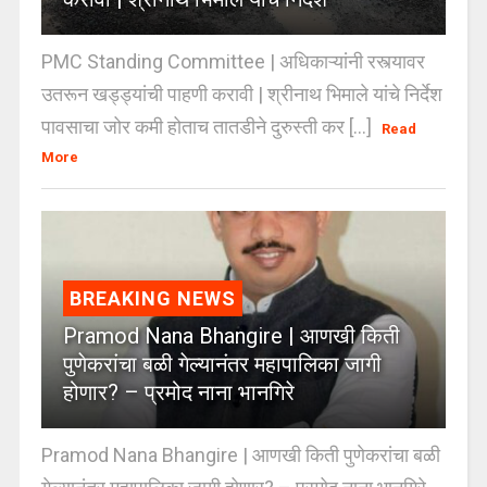
PMC Standing Committee | अधिकाऱ्यांनी रस्त्यावर
उतरून खड्ड्यांची पाहणी करावी | श्रीनाथ भिमाले यांचे निर्देश
पावसाचा जोर कमी होताच तातडीने दुरुस्ती कर [...]
Read
More
BREAKING NEWS
Pramod Nana Bhangire | आणखी किती
पुणेकरांचा बळी गेल्यानंतर महापालिका जागी
होणार? – प्रमोद नाना भानगिरे
Pramod Nana Bhangire | आणखी किती पुणेकरांचा बळी