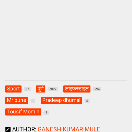
Sport
पुणे
लाइफस्टाइल
97
7822
294
Mr pune
Pradeep dhumal
1
5
Tousif Momin
1
AUTHOR:
GANESH KUMAR MULE