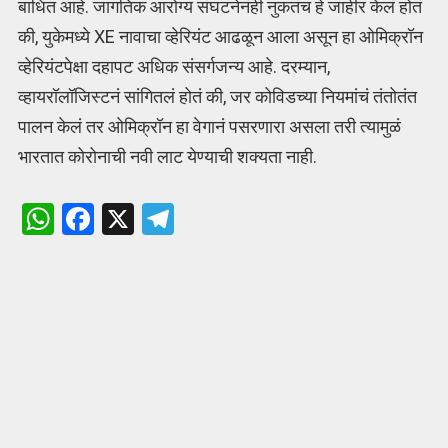
बाधित आहे. जागतिक आरोग्य संघटनेनंही नुकतंच हे जाहीर केलं होतं
की, युकेमध्ये XE नावाचा व्हेरियंट आढळून आला असून हा ओमिक्रॉन
व्हेरियंटपेक्षा दहापट अधिक संसर्गजन्य आहे. दरम्यान,
व्हायरॉलॉजिस्टनं सांगितलं होतं की, जर कोविडच्या नियमांचं तंतोतंत
पालन केलं तर ओमिक्रॉन हा वेगानं पसरणारा असला तरी त्यामुळं
भारतात कोरोनाची नवी लाट येण्याची शक्यता नाही.
W
F
X
T
h
a
el
at
ce
e
s
b
gr
A
o
a
p
o
m
p
k