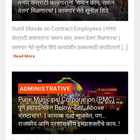
मनपा कंत्राटी कामगारांना ‘समान काम, समान
वेतन’ मिळणारच! | कामगार नेते सुनील शिंदे
Sunil Shinde on Contract Employees | मनपा
कंत्राटी कामगारांना ‘समान काम, समान वेतन’ मिळणारच! |
कामगार नेते सुनील शिंदे कायदेशीर हक्कासाठी संघटितपणे [...]
Read More
ADMINISTRATIVE
Pune Municipal Corporation (PMC) –
पुणे महापालिकेत Below टेंडर, Above
भ्रष्टाचार! | कामाचा दर्जा सुधारेल, पण…
राजकीय आणि प्रशासकीय इच्छाशक्तीचे काय..!