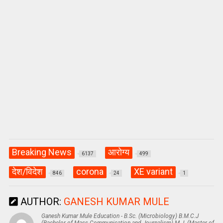
Breaking News
आरोग्य
6137
499
देश/विदेश
corona
XE variant
846
24
1
AUTHOR:
GANESH KUMAR MULE
Ganesh Kumar Mule Education - B.Sc. (Microbiology) B.M.C.J