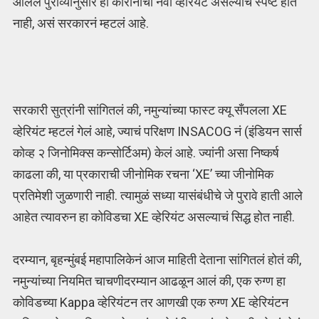
आलेले पुराव्यांनुसार हा कोरोनाचा नवा व्हेरियंट असल्याचं स्पष्ट होत
नाही, असं सरकारनं म्हटलं आहे.
सरकारी सुत्रांनी सांगितलं की, नमुन्यांच्या फास्ट क्यू सँपलला XE
व्हेरियंट म्हटलं गेलं आहे, ज्याचं परिक्षण INSACOG नं (इंडियन सार्स
कोव्ह २ जिनोमिक्स कन्सोर्टिअम) केलं आहे. ज्यांनी असा निष्कर्ष
काढला की, या प्रकाराची जीनोमिक रचना ‘XE’ च्या जीनोमिक
प्रतिमेशी जुळणारी नाही. त्यामुळं सध्या यासंबंधीचे जे पुरावे हाती आले
आहेत त्यावरुन हा कोविडचा XE व्हेरियंट असल्याचं सिद्ध होत नाही.
दरम्यान, बृहन्मुंबई महापालिकेनं आज माहिती देताना सांगितलं होतं की,
नमुन्यांच्या नियमित चाचणीदरम्यान आढळून आलं की, एक रुग्ण हा
कोविडच्या Kappa व्हेरियंटन तर आणखी एक रुग्ण XE व्हेरियंटन