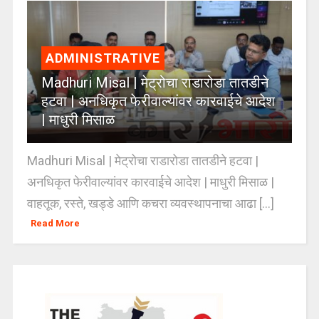
ADMINISTRATIVE
Madhuri Misal | मेट्रोचा राडारोडा तातडीने
हटवा | अनधिकृत फेरीवाल्यांवर कारवाईचे आदेश
| माधुरी मिसाळ
Madhuri Misal | मेट्रोचा राडारोडा तातडीने हटवा |
अनधिकृत फेरीवाल्यांवर कारवाईचे आदेश | माधुरी मिसाळ |
वाहतूक, रस्ते, खड्डे आणि कचरा व्यवस्थापनाचा आढा [...]
Read More