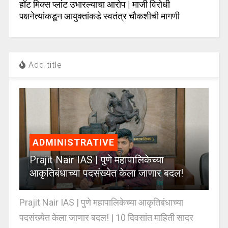
हॉट मिक्स प्लांट उभारल्याचा आरोप | माजी विरोधी
पक्षनेत्यांकडून आयुक्तांकडे स्वतंत्र चौकशीची मागणी
Add title
ADMINISTRATIVE
Prajit Nair IAS | पुणे महापालिकेच्या
आकृतिबंधाच्या पदसंख्येत केला जाणार बदल!
Prajit Nair IAS | पुणे महापालिकेच्या आकृतिबंधाच्या
पदसंख्येत केला जाणार बदल! | 10 दिवसांत माहिती सादर